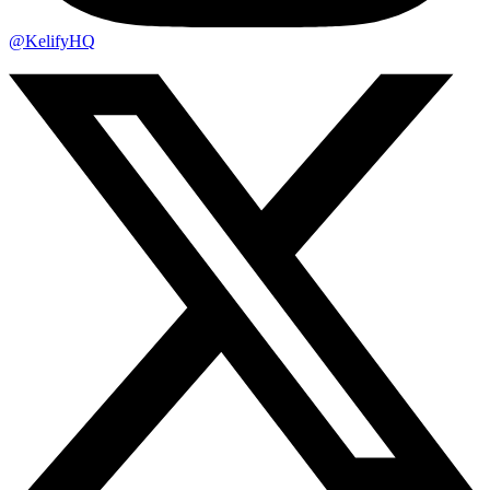
@KelifyHQ