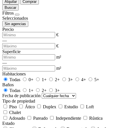
Alquilar
Comprar
Buscar
Filtros
Seleccionados
Sin agencias
Precio
€
—
€
Superficie
m²
—
m²
Habitaciones
Todas
0+
1+
2+
3+
4+
5+
Baños
Todas
1+
2+
3+
Fecha de publicación
Tipo de propiedad
Piso
Ático
Duplex
Estudio
Loft
Chalet
Adosado
Pareado
Independiente
Rústica
Estado