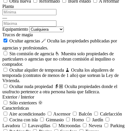
Obra nueva
Reformado
Buen estado
A reformar
Planta
—
Equipamiento
Trucos de magia
Ocultar agencias 🪄
Oculta las propiedades publicadas por
agencias y profesionales.
Sin comisión de agencia 🫰
Muestra solo propiedades de
particulares o agencias que no cobran comisión al inquilino o
comprador.
Ocultar alquiler de temporada 🧹
Oculta los alquileres de
temporada (contratos de menos de 1 año) que sortean la Ley de
Vivienda.
Ocultar nuda propiedad 👵🏼
Oculta propiedades donde el
usufructo pertenece a otra persona hasta que fallezca.
Exterior / Interior
Sólo exteriores 🌞
Características
Aire acondicionado
Ascensor
Balcón
Calefacción
Cocina con isla
Gimnasio
Horno
Jardín
Lavadora
Lavavajillas
Microondas
Nevera
Parking