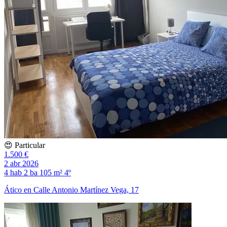
😍 Particular
1.500 €
2 abr 2026
4 hab
2 ba
105 m²
4º
Ático en Calle Antonio Martínez Vega, 17