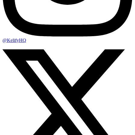
@KelifyHQ