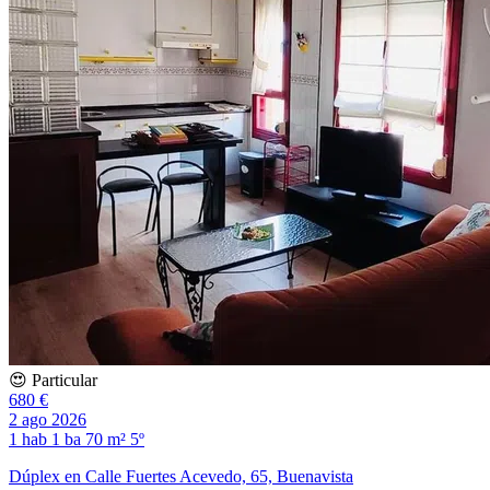
😍 Particular
680 €
2 ago 2026
1 hab
1 ba
70 m²
5º
Dúplex en Calle Fuertes Acevedo, 65, Buenavista