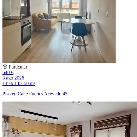
😍 Particular
640 €
3 ago 2026
1 hab
1 ba
50 m²
Piso en Calle Fuertes Acevedo 45