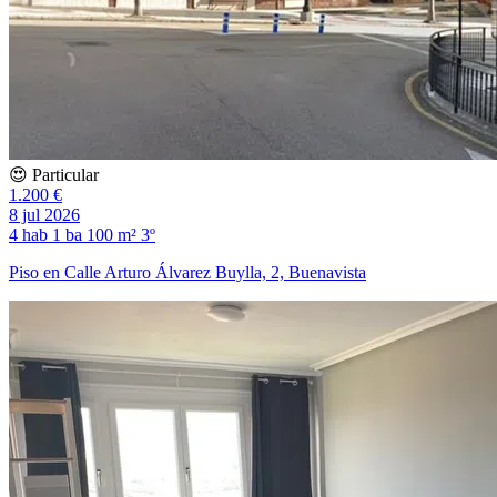
😍 Particular
1.200 €
8 jul 2026
4 hab
1 ba
100 m²
3º
Piso en Calle Arturo Álvarez Buylla, 2, Buenavista