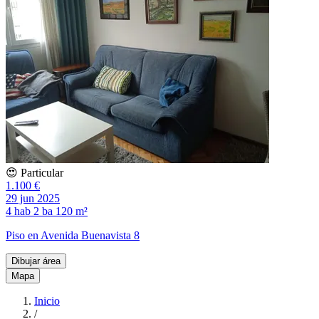
😍 Particular
1.100 €
29 jun 2025
4 hab
2 ba
120 m²
Piso en Avenida Buenavista 8
Dibujar área
Mapa
Inicio
/