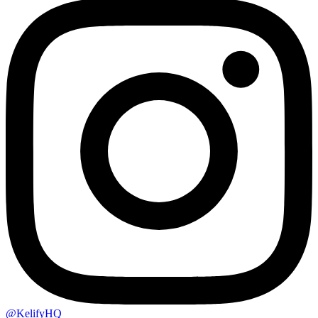
@KelifyHQ