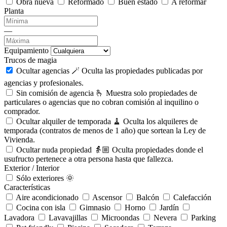
Obra nueva
Reformado
Buen estado
A reformar
Planta
—
Equipamiento
Trucos de magia
Ocultar agencias 🪄
Oculta las propiedades publicadas por
agencias y profesionales.
Sin comisión de agencia 🫰
Muestra solo propiedades de
particulares o agencias que no cobran comisión al inquilino o
comprador.
Ocultar alquiler de temporada 🧹
Oculta los alquileres de
temporada (contratos de menos de 1 año) que sortean la Ley de
Vivienda.
Ocultar nuda propiedad 👵🏼
Oculta propiedades donde el
usufructo pertenece a otra persona hasta que fallezca.
Exterior / Interior
Sólo exteriores 🌞
Características
Aire acondicionado
Ascensor
Balcón
Calefacción
Cocina con isla
Gimnasio
Horno
Jardín
Lavadora
Lavavajillas
Microondas
Nevera
Parking