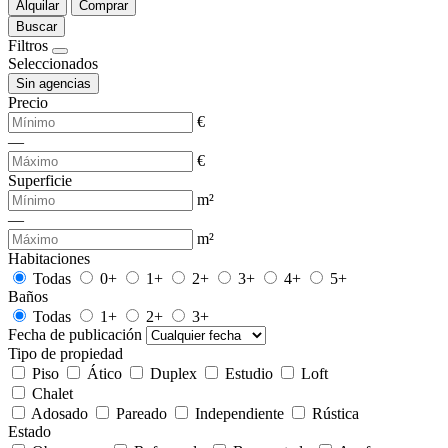
Alquilar
Comprar
Buscar
Filtros
Seleccionados
Sin agencias
Precio
€
—
€
Superficie
m²
—
m²
Habitaciones
Todas
0+
1+
2+
3+
4+
5+
Baños
Todas
1+
2+
3+
Fecha de publicación
Tipo de propiedad
Piso
Ático
Duplex
Estudio
Loft
Chalet
Adosado
Pareado
Independiente
Rústica
Estado