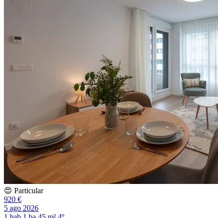
😍 Particular
920 €
5 ago 2026
1 hab
1 ba
45 m²
4º