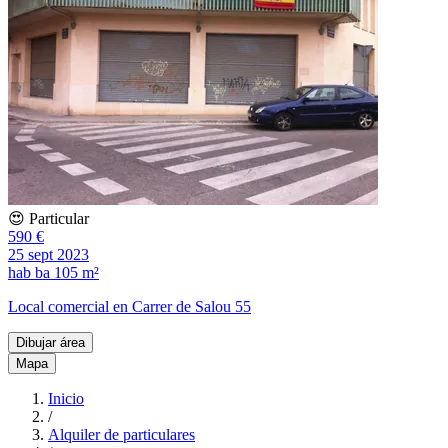
😍 Particular
590 €
25 sept 2023
hab
ba
105 m²
Local comercial en Carrer de Salou 55
Dibujar área
Mapa
Inicio
/
Alquiler de particulares