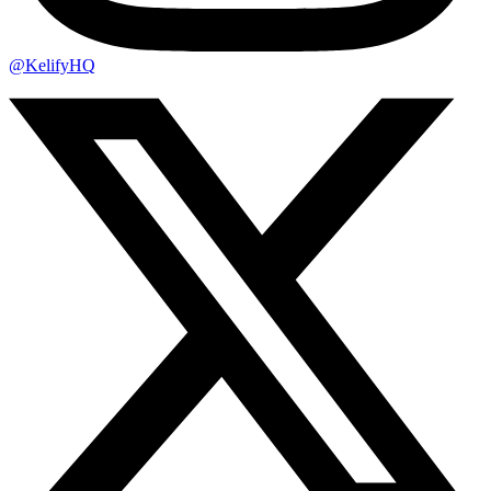
@KelifyHQ