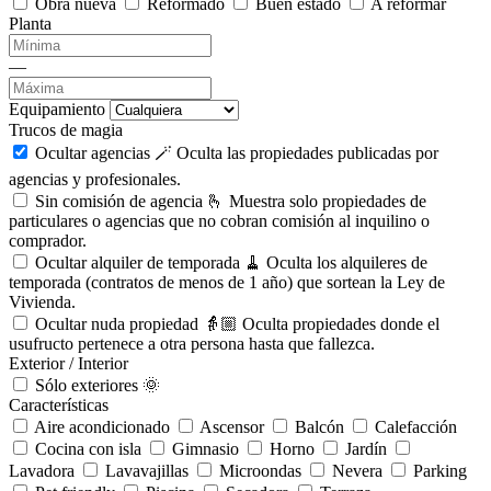
Obra nueva
Reformado
Buen estado
A reformar
Planta
—
Equipamiento
Trucos de magia
Ocultar agencias 🪄
Oculta las propiedades publicadas por
agencias y profesionales.
Sin comisión de agencia 🫰
Muestra solo propiedades de
particulares o agencias que no cobran comisión al inquilino o
comprador.
Ocultar alquiler de temporada 🧹
Oculta los alquileres de
temporada (contratos de menos de 1 año) que sortean la Ley de
Vivienda.
Ocultar nuda propiedad 👵🏼
Oculta propiedades donde el
usufructo pertenece a otra persona hasta que fallezca.
Exterior / Interior
Sólo exteriores 🌞
Características
Aire acondicionado
Ascensor
Balcón
Calefacción
Cocina con isla
Gimnasio
Horno
Jardín
Lavadora
Lavavajillas
Microondas
Nevera
Parking