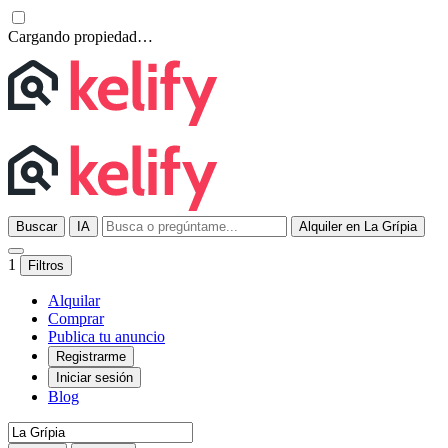
Cargando propiedad…
Buscar
IA
Alquiler en La Grípia
1
Filtros
Alquilar
Comprar
Publica tu anuncio
Registrarme
Iniciar sesión
Blog