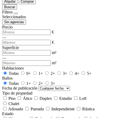
Alquilar
Comprar
Buscar
Filtros
Seleccionados
Sin agencias
Precio
€
—
€
Superficie
m²
—
m²
Habitaciones
Todas
0+
1+
2+
3+
4+
5+
Baños
Todas
1+
2+
3+
Fecha de publicación
Tipo de propiedad
Piso
Ático
Duplex
Estudio
Loft
Chalet
Adosado
Pareado
Independiente
Rústica
Estado