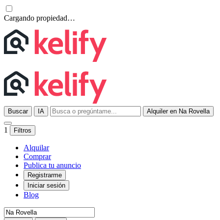
Cargando propiedad…
Buscar
IA
Alquiler en Na Rovella
1
Filtros
Alquilar
Comprar
Publica tu anuncio
Registrarme
Iniciar sesión
Blog