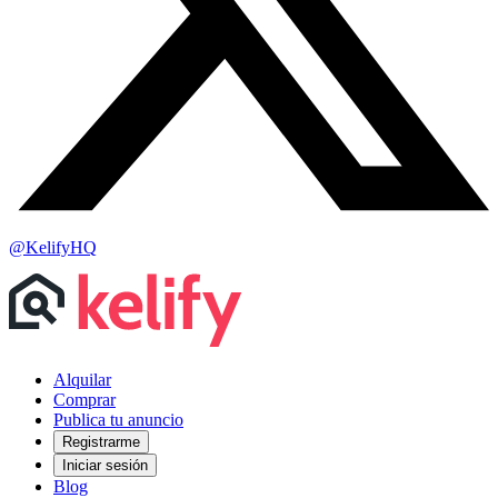
@KelifyHQ
Alquilar
Comprar
Publica tu anuncio
Registrarme
Iniciar sesión
Blog