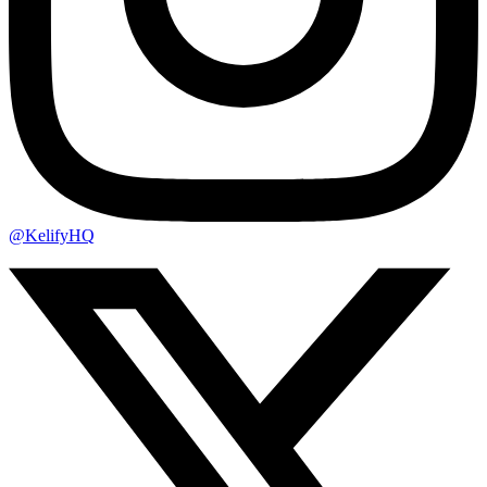
@KelifyHQ