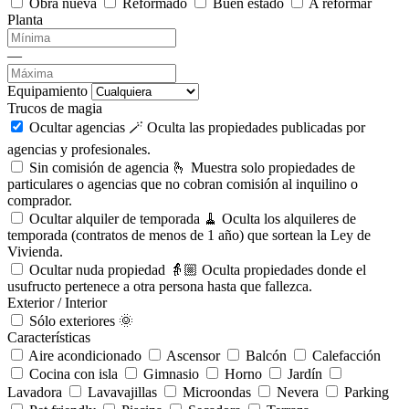
Obra nueva
Reformado
Buen estado
A reformar
Planta
—
Equipamiento
Trucos de magia
Ocultar agencias 🪄
Oculta las propiedades publicadas por
agencias y profesionales.
Sin comisión de agencia 🫰
Muestra solo propiedades de
particulares o agencias que no cobran comisión al inquilino o
comprador.
Ocultar alquiler de temporada 🧹
Oculta los alquileres de
temporada (contratos de menos de 1 año) que sortean la Ley de
Vivienda.
Ocultar nuda propiedad 👵🏼
Oculta propiedades donde el
usufructo pertenece a otra persona hasta que fallezca.
Exterior / Interior
Sólo exteriores 🌞
Características
Aire acondicionado
Ascensor
Balcón
Calefacción
Cocina con isla
Gimnasio
Horno
Jardín
Lavadora
Lavavajillas
Microondas
Nevera
Parking