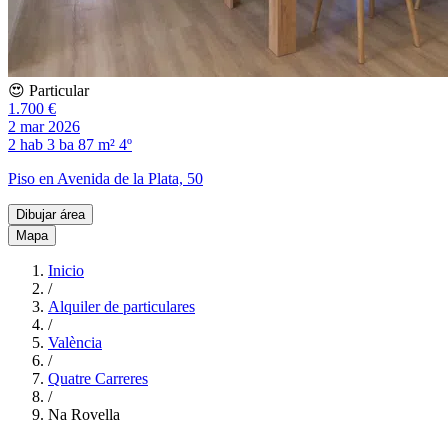
😍 Particular
1.700 €
2 mar 2026
2 hab
3 ba
87 m²
4º
Piso en Avenida de la Plata, 50
Dibujar área
Mapa
Inicio
/
Alquiler de particulares
/
València
/
Quatre Carreres
/
Na Rovella