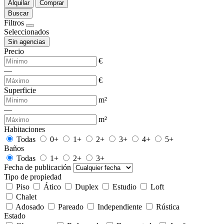
Alquilar
Comprar
Buscar
Filtros
Seleccionados
Sin agencias
Precio
€
—
€
Superficie
m²
—
m²
Habitaciones
Todas
0+
1+
2+
3+
4+
5+
Baños
Todas
1+
2+
3+
Fecha de publicación
Tipo de propiedad
Piso
Ático
Duplex
Estudio
Loft
Chalet
Adosado
Pareado
Independiente
Rústica
Estado