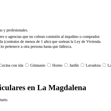
s y profesionales.
res o agencias que no cobran comisión al inquilino o comprador.
da (contratos de menos de 1 año) que sortean la Ley de Vivienda.
to pertenece a otra persona hasta que fallezca.
ocina con isla
Gimnasio
Horno
Jardín
Lavadora
La
rticulares en La Magdalena
tario.