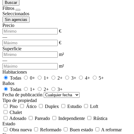
Buscar
Filtros
Seleccionados
Sin agencias
Precio
€
—
€
Superficie
m²
—
m²
Habitaciones
Todas
0+
1+
2+
3+
4+
5+
Baños
Todas
1+
2+
3+
Fecha de publicación
Tipo de propiedad
Piso
Ático
Duplex
Estudio
Loft
Chalet
Adosado
Pareado
Independiente
Rústica
Estado
Obra nueva
Reformado
Buen estado
A reformar