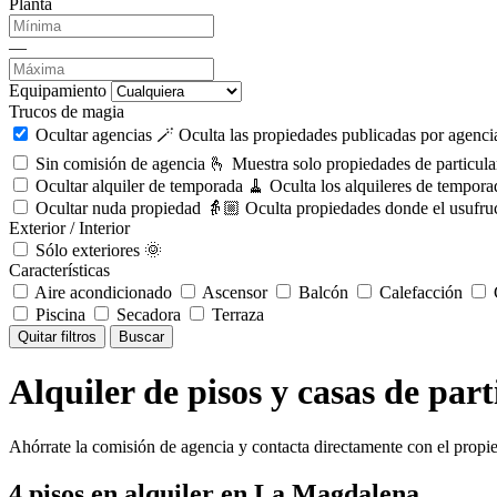
Planta
—
Equipamiento
Trucos de magia
Ocultar agencias 🪄
Oculta las propiedades publicadas por agencia
Sin comisión de agencia 🫰
Muestra solo propiedades de particula
Ocultar alquiler de temporada 🧹
Oculta los alquileres de tempora
Ocultar nuda propiedad 👵🏼
Oculta propiedades donde el usufruc
Exterior / Interior
Sólo exteriores 🌞
Características
Aire acondicionado
Ascensor
Balcón
Calefacción
C
Piscina
Secadora
Terraza
Quitar filtros
Buscar
Alquiler de pisos y casas de pa
Ahórrate la comisión de agencia y contacta directamente con el propie
4
pisos en alquiler
en La Magdalena