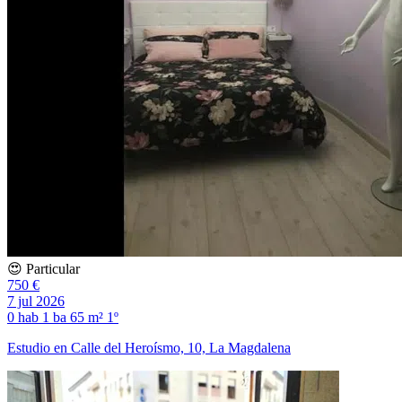
😍 Particular
750 €
7 jul 2026
0 hab
1 ba
65 m²
1º
Estudio en Calle del Heroísmo, 10, La Magdalena