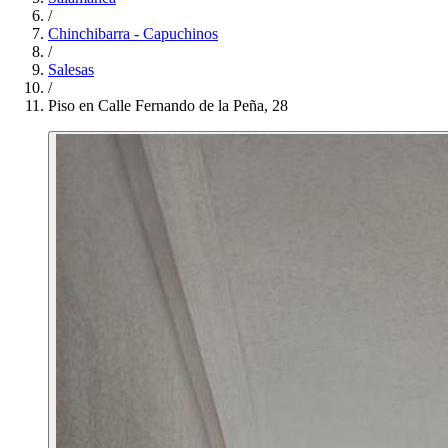
/
Chinchibarra - Capuchinos
/
Salesas
/
Piso en Calle Fernando de la Peña, 28