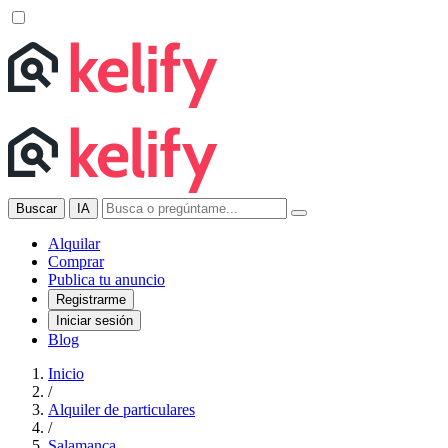
Buscar
IA
Alquilar
Comprar
Publica tu anuncio
Registrarme
Iniciar sesión
Blog
Inicio
/
Alquiler de particulares
/
Salamanca