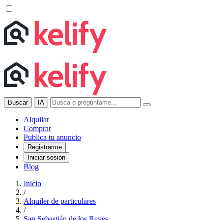
Buscar
IA
Alquilar
Comprar
Publica tu anuncio
Registrarme
Iniciar sesión
Blog
Inicio
/
Alquiler de particulares
/
San Sebastián de los Reyes