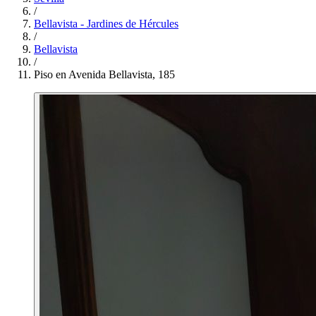
/
Bellavista - Jardines de Hércules
/
Bellavista
/
Piso en Avenida Bellavista, 185