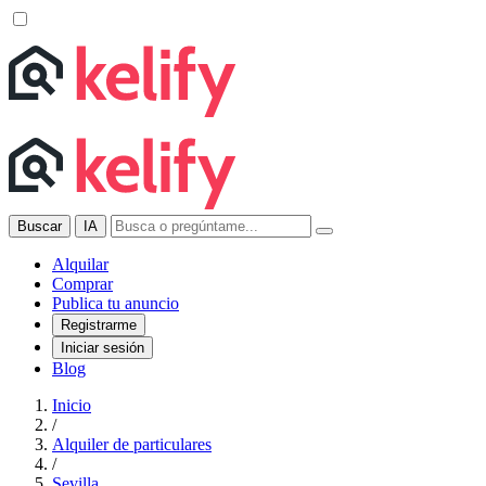
Buscar
IA
Alquilar
Comprar
Publica tu anuncio
Registrarme
Iniciar sesión
Blog
Inicio
/
Alquiler de particulares
/
Sevilla