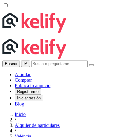
Buscar
IA
Alquilar
Comprar
Publica tu anuncio
Registrarme
Iniciar sesión
Blog
Inicio
/
Alquiler de particulares
/
València