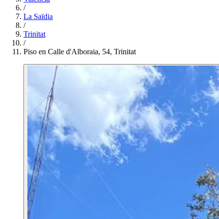
/
La Saïdia
/
Trinitat
/
Piso en Calle d'Alboraia, 54, Trinitat