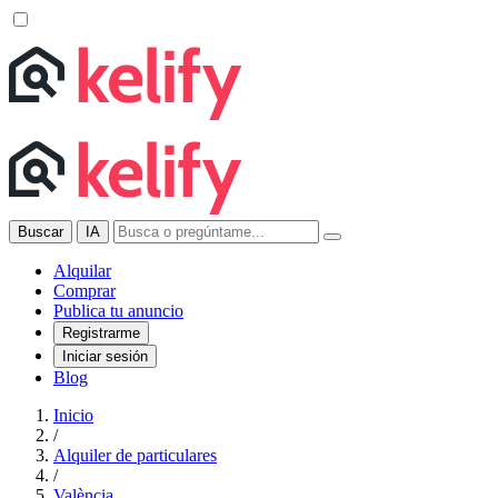
Buscar
IA
Alquilar
Comprar
Publica tu anuncio
Registrarme
Iniciar sesión
Blog
Inicio
/
Alquiler de particulares
/
València