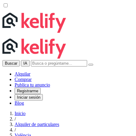
Buscar
IA
Alquilar
Comprar
Publica tu anuncio
Registrarme
Iniciar sesión
Blog
Inicio
/
Alquiler de particulares
/
València