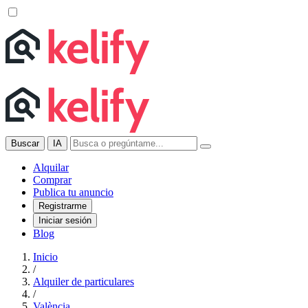
Buscar
IA
Alquilar
Comprar
Publica tu anuncio
Registrarme
Iniciar sesión
Blog
Inicio
/
Alquiler de particulares
/
València