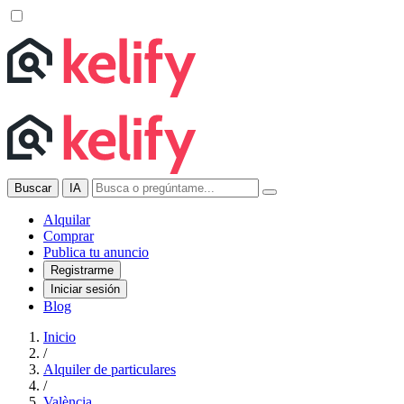
Buscar
IA
Alquilar
Comprar
Publica tu anuncio
Registrarme
Iniciar sesión
Blog
Inicio
/
Alquiler de particulares
/
València