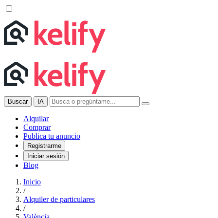
Buscar
IA
Alquilar
Comprar
Publica tu anuncio
Registrarme
Iniciar sesión
Blog
Inicio
/
Alquiler de particulares
/
València