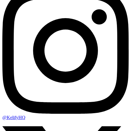
@KelifyHQ