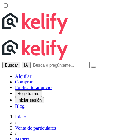
Buscar
IA
Alquilar
Comprar
Publica tu anuncio
Registrarme
Iniciar sesión
Blog
Inicio
/
Venta de particulares
/
Madrid