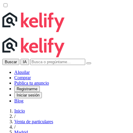
Buscar
IA
Alquilar
Comprar
Publica tu anuncio
Registrarme
Iniciar sesión
Blog
Inicio
/
Venta de particulares
/
Madrid