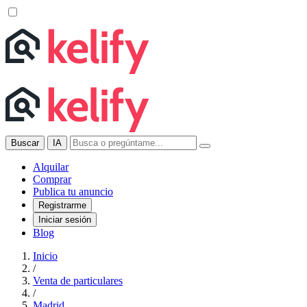
Buscar
IA
Alquilar
Comprar
Publica tu anuncio
Registrarme
Iniciar sesión
Blog
Inicio
/
Venta de particulares
/
Madrid