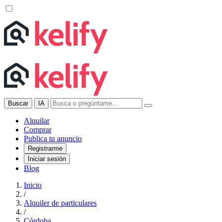
Buscar
IA
Alquilar
Comprar
Publica tu anuncio
Registrarme
Iniciar sesión
Blog
Inicio
/
Alquiler de particulares
/
Córdoba