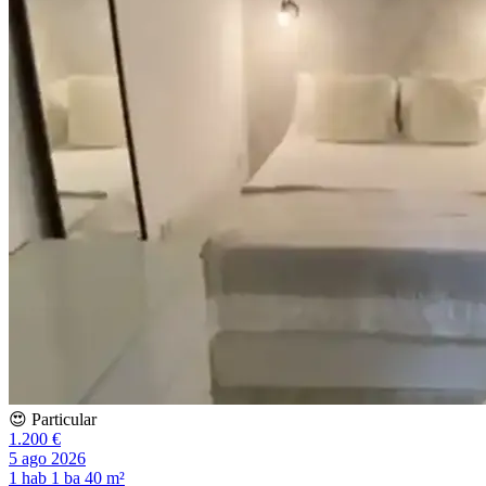
😍 Particular
1.200 €
5 ago 2026
1 hab
1 ba
40 m²