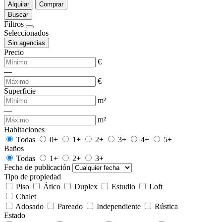
Alquilar
Comprar
Buscar
Filtros
Seleccionados
Sin agencias
Precio
€
—
€
Superficie
m²
—
m²
Habitaciones
Todas
0+
1+
2+
3+
4+
5+
Baños
Todas
1+
2+
3+
Fecha de publicación
Tipo de propiedad
Piso
Ático
Duplex
Estudio
Loft
Chalet
Adosado
Pareado
Independiente
Rústica
Estado