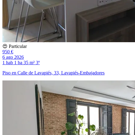
😍 Particular
950 €
6 ago 2026
1 hab
1 ba
35 m²
3º
Piso en Calle de Lavapiés, 33, Lavapiés-Embajadores