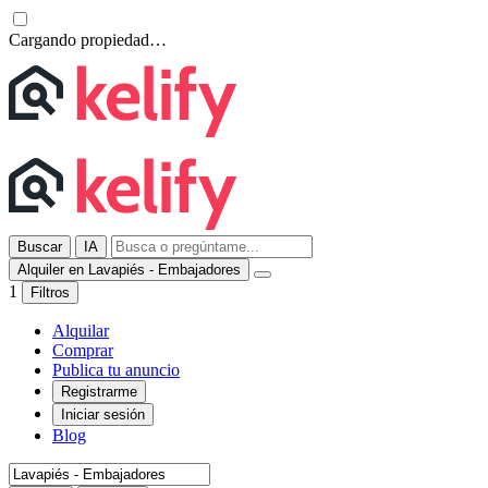
Cargando propiedad…
Buscar
IA
Alquiler en Lavapiés - Embajadores
1
Filtros
Alquilar
Comprar
Publica tu anuncio
Registrarme
Iniciar sesión
Blog