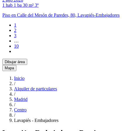
1 hab
1 ba
30 m²
3º
Piso en Calle del Mesón de Paredes, 80, Lavapiés-Embajadores
1
2
3
…
10
Dibujar área
Mapa
Inicio
/
Alquiler de particulares
/
Madrid
/
Centro
/
Lavapiés - Embajadores