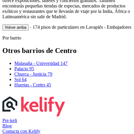
ofrece exposiciones, talleres y conciertos gratuitos. También
encontrarás pequeñas tiendas de especias, mercados de productos
exóticos y restaurantes que te llevarán de viaje por la India, África o
Latinoamérica sin salir de Madrid.
·
174 pisos de particulares en Lavapiés - Embajadores
Volver arriba
Por barrio
Otros barrios de Centro
Malasaña - Universidad
147
Palacio
95
Chueca - Justicia
79
Sol
64
Huertas - Cortes
45
Pre-keli
Blog
Contacta con Kelify