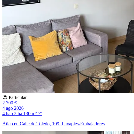
😍 Particular
2.700 €
4 ago 2026
4 hab
2 ba
130 m²
7º
Ático en Calle de Toledo, 109, Lavapiés-Embajadores