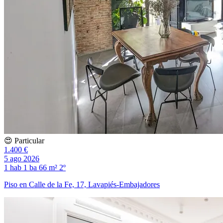
😍 Particular
1.400 €
5 ago 2026
1 hab
1 ba
66 m²
2º
Piso en Calle de la Fe, 17, Lavapiés-Embajadores