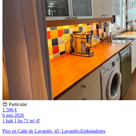
😍 Particular
1.500 €
6 ago 2026
1 hab
1 ba
71 m²
4º
Piso en Calle de Lavapiés, 45, Lavapiés-Embajadores