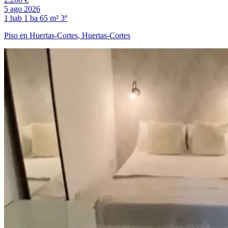
5 ago 2026
1 hab
1 ba
65 m²
3º
Piso en Huertas-Cortes, Huertas-Cortes