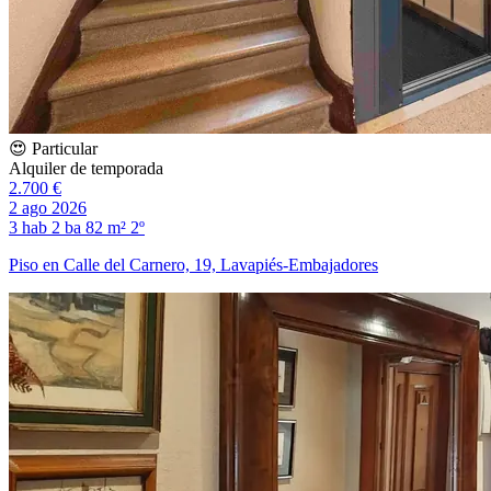
😍 Particular
Alquiler de temporada
2.700 €
2 ago 2026
3 hab
2 ba
82 m²
2º
Piso en Calle del Carnero, 19, Lavapiés-Embajadores