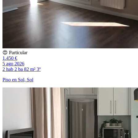
😍 Particular
1.450 €
5 ago 2026
2 hab
2 ba
82 m²
3º
Piso en Sol, Sol