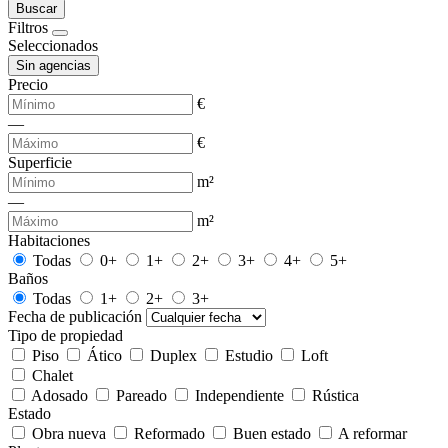
Buscar
Filtros
Seleccionados
Sin agencias
Precio
€
—
€
Superficie
m²
—
m²
Habitaciones
Todas
0+
1+
2+
3+
4+
5+
Baños
Todas
1+
2+
3+
Fecha de publicación
Tipo de propiedad
Piso
Ático
Duplex
Estudio
Loft
Chalet
Adosado
Pareado
Independiente
Rústica
Estado
Obra nueva
Reformado
Buen estado
A reformar