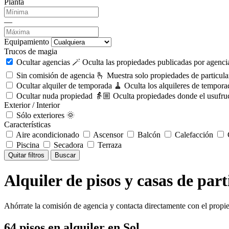
Planta
—
Equipamiento
Trucos de magia
Ocultar agencias 🪄
Oculta las propiedades publicadas por agencia
Sin comisión de agencia 🫰
Muestra solo propiedades de particula
Ocultar alquiler de temporada 🧹
Oculta los alquileres de tempora
Ocultar nuda propiedad 👵🏼
Oculta propiedades donde el usufruc
Exterior / Interior
Sólo exteriores 🌞
Características
Aire acondicionado
Ascensor
Balcón
Calefacción
C
Piscina
Secadora
Terraza
Quitar filtros
Buscar
Alquiler de pisos y casas de part
Ahórrate la comisión de agencia y contacta directamente con el propie
64
pisos en alquiler
en Sol