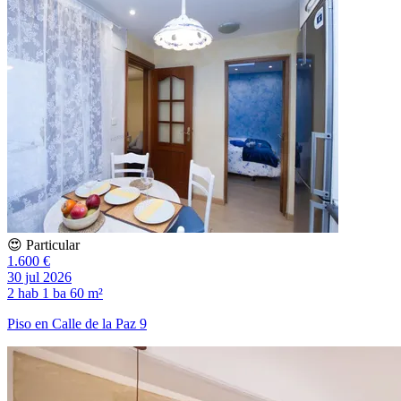
😍 Particular
1.600 €
30 jul 2026
2 hab
1 ba
60 m²
Piso en Calle de la Paz 9