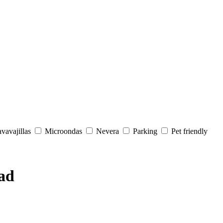
vavajillas
Microondas
Nevera
Parking
Pet friendly
dad