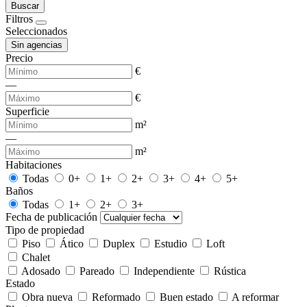
Buscar
Filtros
Seleccionados
Sin agencias
Precio
€
—
€
Superficie
m²
—
m²
Habitaciones
Todas
0+
1+
2+
3+
4+
5+
Baños
Todas
1+
2+
3+
Fecha de publicación
Tipo de propiedad
Piso
Ático
Duplex
Estudio
Loft
Chalet
Adosado
Pareado
Independiente
Rústica
Estado
Obra nueva
Reformado
Buen estado
A reformar