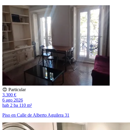
😍 Particular
3.300 €
6 ago 2026
hab
2 ba
110 m²
Piso en Calle de Alberto Aguilera 31