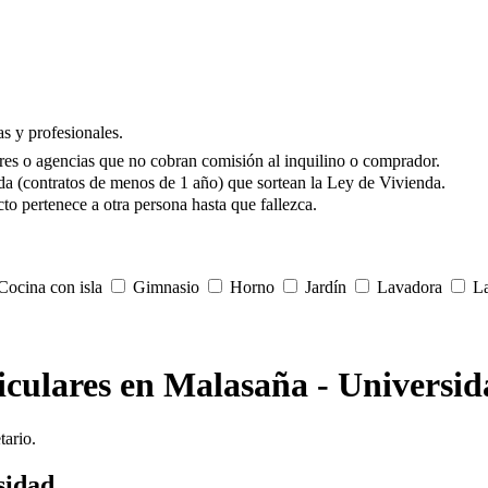
s y profesionales.
res o agencias que no cobran comisión al inquilino o comprador.
da (contratos de menos de 1 año) que sortean la Ley de Vivienda.
to pertenece a otra persona hasta que fallezca.
ocina con isla
Gimnasio
Horno
Jardín
Lavadora
La
ticulares en Malasaña - Universi
tario.
sidad