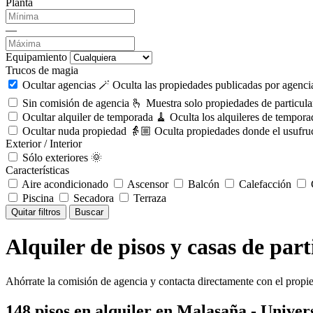
Planta
—
Equipamiento
Trucos de magia
Ocultar agencias 🪄
Oculta las propiedades publicadas por agencia
Sin comisión de agencia 🫰
Muestra solo propiedades de particula
Ocultar alquiler de temporada 🧹
Oculta los alquileres de tempora
Ocultar nuda propiedad 👵🏼
Oculta propiedades donde el usufruc
Exterior / Interior
Sólo exteriores 🌞
Características
Aire acondicionado
Ascensor
Balcón
Calefacción
C
Piscina
Secadora
Terraza
Quitar filtros
Buscar
Alquiler de pisos y casas de par
Ahórrate la comisión de agencia y contacta directamente con el propie
148
pisos en alquiler
en Malasaña - Univer