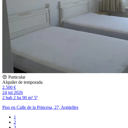
😍 Particular
Alquiler de temporada
2.500 €
24 jul 2026
2 hab
2 ba
90 m²
5º
Piso en Calle de la Princesa, 27, Argüelles
1
2
3