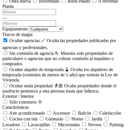
Obra nueva
Reformado
Buen estado
A reformar
Planta
—
Equipamiento
Trucos de magia
Ocultar agencias 🪄
Oculta las propiedades publicadas por
agencias y profesionales.
Sin comisión de agencia 🫰
Muestra solo propiedades de
particulares o agencias que no cobran comisión al inquilino o
comprador.
Ocultar alquiler de temporada 🧹
Oculta los alquileres de
temporada (contratos de menos de 1 año) que sortean la Ley de
Vivienda.
Ocultar nuda propiedad 👵🏼
Oculta propiedades donde el
usufructo pertenece a otra persona hasta que fallezca.
Exterior / Interior
Sólo exteriores 🌞
Características
Aire acondicionado
Ascensor
Balcón
Calefacción
Cocina con isla
Gimnasio
Horno
Jardín
Lavadora
Lavavajillas
Microondas
Nevera
Parking