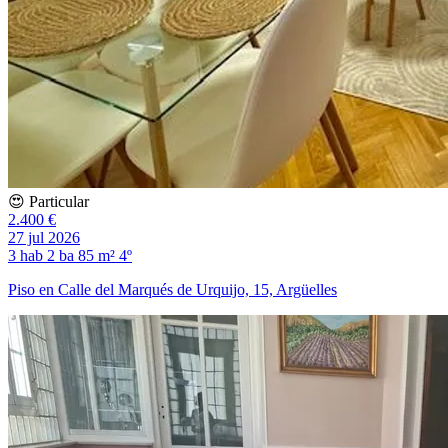
😍 Particular
2.400 €
27 jul 2026
3 hab
2 ba
85 m²
4º
Piso en Calle del Marqués de Urquijo, 15, Argüelles