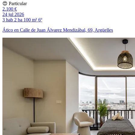
😍 Particular
2.100 €
24 jul 2026
3 hab
2 ba
100 m²
6º
Ático en Calle de Juan Álvarez Mendizábal, 69, Argüelles