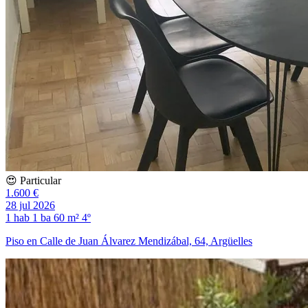
😍 Particular
1.600 €
28 jul 2026
1 hab
1 ba
60 m²
4º
Piso en Calle de Juan Álvarez Mendizábal, 64, Argüelles