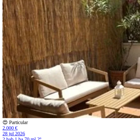
😍 Particular
2.000 €
28 jul 2026
2 hab
1 ba
70 m²
2º