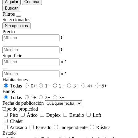
Alquilar
Comprar
Buscar
Filtros
Seleccionados
Sin agencias
Precio
€
—
€
Superficie
m²
—
m²
Habitaciones
Todas
0+
1+
2+
3+
4+
5+
Baños
Todas
1+
2+
3+
Fecha de publicación
Tipo de propiedad
Piso
Ático
Duplex
Estudio
Loft
Chalet
Adosado
Pareado
Independiente
Rústica
Estado