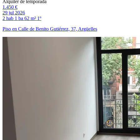
Alquiler de temporada
1.450 €
29 jul 2026
2 hab
1 ba
62 m²
1º
Piso en Calle de Benito Gutiérrez, 37, Argüelles