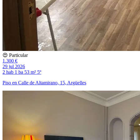
😍 Particular
1.300 €
29 jul 2026
2 hab
1 ba
53 m²
5º
Piso en Calle de Altamirano, 15, Argüelles