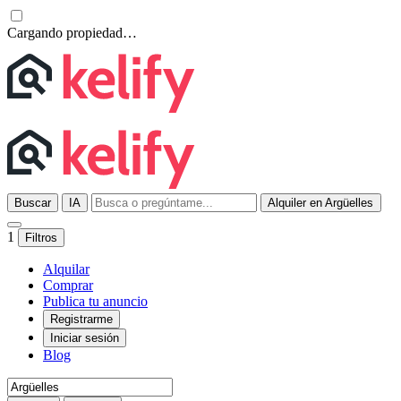
Cargando propiedad…
Buscar
IA
Alquiler en Argüelles
1
Filtros
Alquilar
Comprar
Publica tu anuncio
Registrarme
Iniciar sesión
Blog