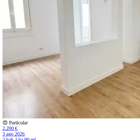
😍 Particular
2.200 €
3 ago 2026
2 hab
2 ba
90 m²