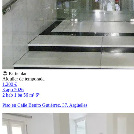
😍 Particular
Alquiler de temporada
1.200 €
3 ago 2026
2 hab
1 ba
56 m²
6º
Piso en Calle Benito Gutiérrez, 37, Argüelles