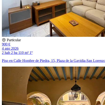
😍 Particular
900 €
4 ago 2026
2 hab
2 ba
110 m²
1º
Piso en Calle Hombre de Piedra, 15, Plaza de la Gavidia-San Lorenz