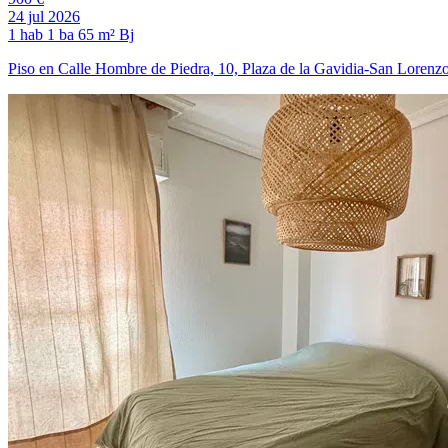
24 jul 2026
1 hab
1 ba
65 m²
Bj
Piso en Calle Hombre de Piedra, 10, Plaza de la Gavidia-San Lorenz