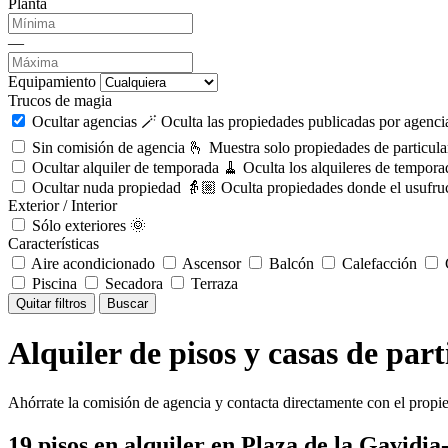
Planta
—
Equipamiento
Trucos de magia
Ocultar agencias 🪄
Oculta las propiedades publicadas por agencia
Sin comisión de agencia 🫰
Muestra solo propiedades de particula
Ocultar alquiler de temporada 🧹
Oculta los alquileres de tempora
Ocultar nuda propiedad 👵🏼
Oculta propiedades donde el usufruc
Exterior / Interior
Sólo exteriores 🌞
Características
Aire acondicionado
Ascensor
Balcón
Calefacción
C
Piscina
Secadora
Terraza
Quitar filtros
Buscar
Alquiler de pisos y casas de par
Ahórrate la comisión de agencia y contacta directamente con el propie
19
pisos en alquiler
en Plaza de la Gavidi