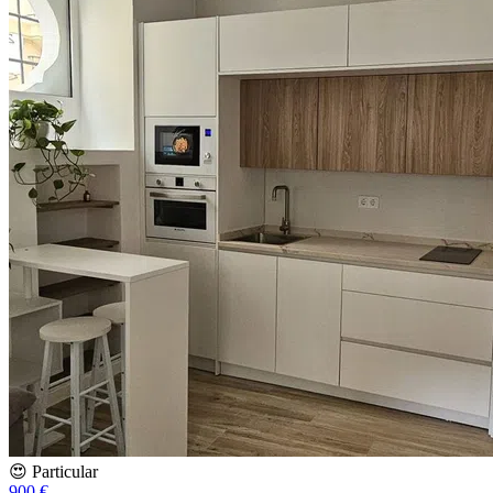
😍 Particular
900 €