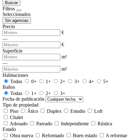
Buscar
Filtros
Seleccionados
Sin agencias
Precio
€
—
€
Superficie
m²
—
m²
Habitaciones
Todas
0+
1+
2+
3+
4+
5+
Baños
Todas
1+
2+
3+
Fecha de publicación
Tipo de propiedad
Piso
Ático
Duplex
Estudio
Loft
Chalet
Adosado
Pareado
Independiente
Rústica
Estado
Obra nueva
Reformado
Buen estado
A reformar