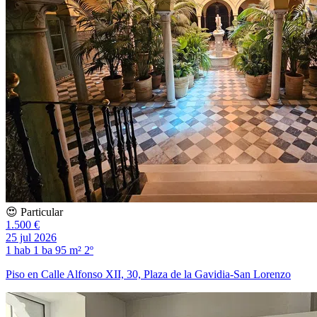
😍 Particular
1.500 €
25 jul 2026
1 hab
1 ba
95 m²
2º
Piso en Calle Alfonso XII, 30, Plaza de la Gavidia-San Lorenzo