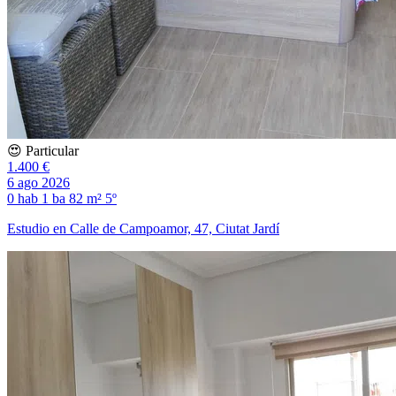
😍 Particular
1.400 €
6 ago 2026
0 hab
1 ba
82 m²
5º
Estudio en Calle de Campoamor, 47, Ciutat Jardí