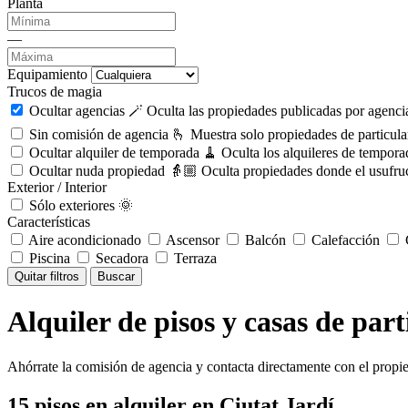
Planta
—
Equipamiento
Trucos de magia
Ocultar agencias 🪄
Oculta las propiedades publicadas por agencia
Sin comisión de agencia 🫰
Muestra solo propiedades de particula
Ocultar alquiler de temporada 🧹
Oculta los alquileres de tempora
Ocultar nuda propiedad 👵🏼
Oculta propiedades donde el usufruc
Exterior / Interior
Sólo exteriores 🌞
Características
Aire acondicionado
Ascensor
Balcón
Calefacción
C
Piscina
Secadora
Terraza
Quitar filtros
Buscar
Alquiler de pisos y casas de part
Ahórrate la comisión de agencia y contacta directamente con el propie
15
pisos en alquiler
en Ciutat Jardí