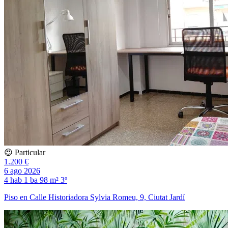
😍 Particular
1.200 €
6 ago 2026
4 hab
1 ba
98 m²
3º
Piso en Calle Historiadora Sylvia Romeu, 9, Ciutat Jardí