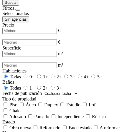
Buscar
Filtros
Seleccionados
Sin agencias
Precio
€
—
€
Superficie
m²
—
m²
Habitaciones
Todas
0+
1+
2+
3+
4+
5+
Baños
Todas
1+
2+
3+
Fecha de publicación
Tipo de propiedad
Piso
Ático
Duplex
Estudio
Loft
Chalet
Adosado
Pareado
Independiente
Rústica
Estado
Obra nueva
Reformado
Buen estado
A reformar