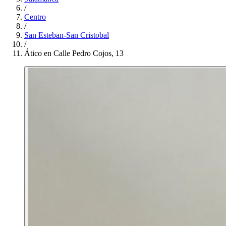
/
Centro
/
San Esteban-San Cristobal
/
Ático en Calle Pedro Cojos, 13