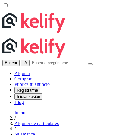
Buscar
IA
Alquilar
Comprar
Publica tu anuncio
Registrarme
Iniciar sesión
Blog
Inicio
/
Alquiler de particulares
/
Salamanca