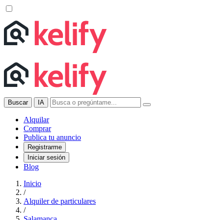
Buscar
IA
Alquilar
Comprar
Publica tu anuncio
Registrarme
Iniciar sesión
Blog
Inicio
/
Alquiler de particulares
/
Salamanca