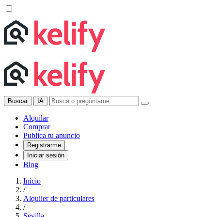
Buscar
IA
Alquilar
Comprar
Publica tu anuncio
Registrarme
Iniciar sesión
Blog
Inicio
/
Alquiler de particulares
/
Sevilla