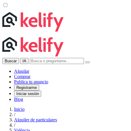
Buscar
IA
Alquilar
Comprar
Publica tu anuncio
Registrarme
Iniciar sesión
Blog
Inicio
/
Alquiler de particulares
/
València