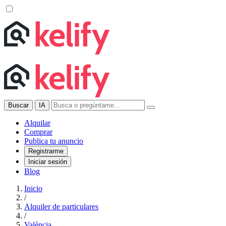
Buscar
IA
Alquilar
Comprar
Publica tu anuncio
Registrarme
Iniciar sesión
Blog
Inicio
/
Alquiler de particulares
/
València