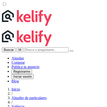
Buscar
IA
Alquilar
Comprar
Publica tu anuncio
Registrarme
Iniciar sesión
Blog
Inicio
/
Alquiler de particulares
/
València