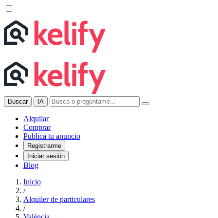
Buscar
IA
Alquilar
Comprar
Publica tu anuncio
Registrarme
Iniciar sesión
Blog
Inicio
/
Alquiler de particulares
/
València