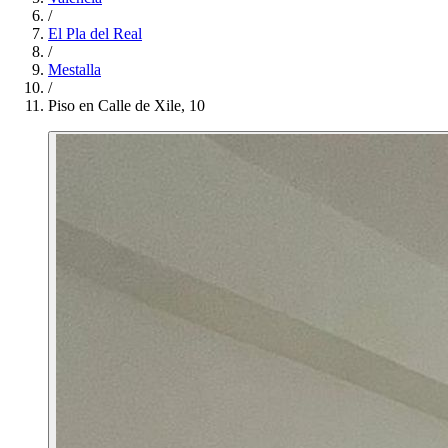
/
El Pla del Real
/
Mestalla
/
Piso en Calle de Xile, 10