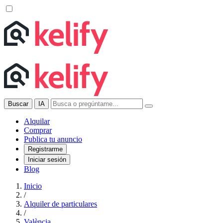
Buscar
IA
Alquilar
Comprar
Publica tu anuncio
Registrarme
Iniciar sesión
Blog
Inicio
/
Alquiler de particulares
/
València