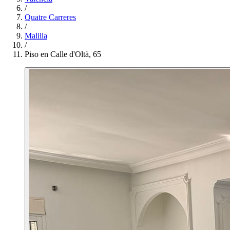
/
Quatre Carreres
/
Malilla
/
Piso en Calle d'Oltà, 65