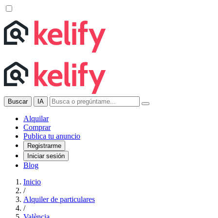
Buscar
IA
Alquilar
Comprar
Publica tu anuncio
Registrarme
Iniciar sesión
Blog
Inicio
/
Alquiler de particulares
/
València