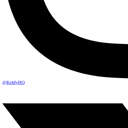
@KelifyHQ