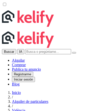
Buscar
IA
Alquilar
Comprar
Publica tu anuncio
Registrarme
Iniciar sesión
Blog
Inicio
/
Alquiler de particulares
/
València