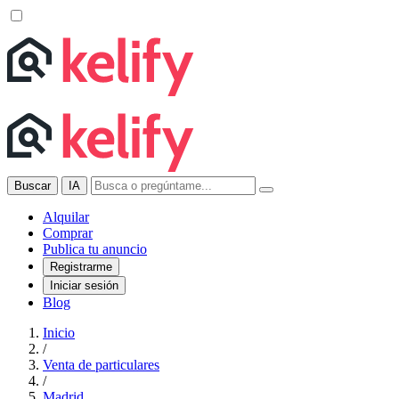
Buscar
IA
Alquilar
Comprar
Publica tu anuncio
Registrarme
Iniciar sesión
Blog
Inicio
/
Venta de particulares
/
Madrid