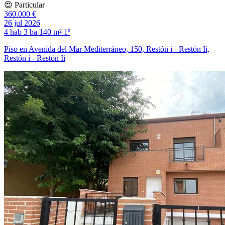
😍 Particular
360.000 €
26 jul 2026
4 hab
3 ba
140 m²
1º
Piso en Avenida del Mar Mediterráneo, 150, Restón i - Restón Ii,
Restón i - Restón Ii