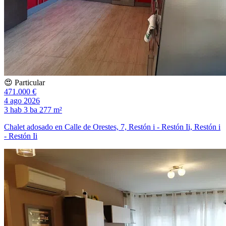
😍 Particular
471.000 €
4 ago 2026
3 hab
3 ba
277 m²
Chalet adosado en Calle de Orestes, 7, Restón i - Restón Ii, Restón i
- Restón Ii