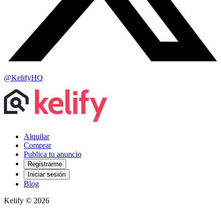
@KelifyHQ
Alquilar
Comprar
Publica tu anuncio
Registrarme
Iniciar sesión
Blog
Kelify © 2026