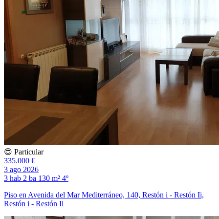
😍 Particular
335.000 €
3 ago 2026
3 hab
2 ba
130 m²
4º
Piso en Avenida del Mar Mediterráneo, 140, Restón i - Restón Ii,
Restón i - Restón Ii