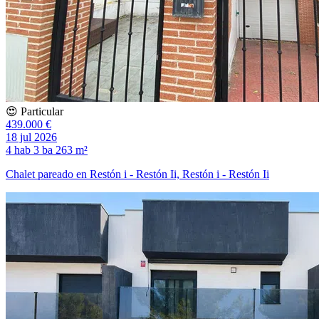
😍 Particular
439.000 €
18 jul 2026
4 hab
3 ba
263 m²
Chalet pareado en Restón i - Restón Ii, Restón i - Restón Ii