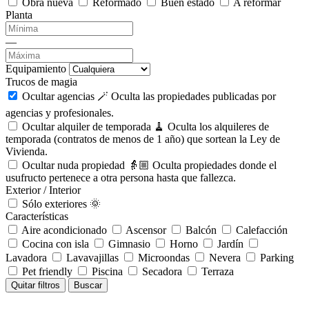
Obra nueva
Reformado
Buen estado
A reformar
Planta
—
Equipamiento
Trucos de magia
Ocultar agencias 🪄
Oculta las propiedades publicadas por
agencias y profesionales.
Ocultar alquiler de temporada 🧹
Oculta los alquileres de
temporada (contratos de menos de 1 año) que sortean la Ley de
Vivienda.
Ocultar nuda propiedad 👵🏼
Oculta propiedades donde el
usufructo pertenece a otra persona hasta que fallezca.
Exterior / Interior
Sólo exteriores 🌞
Características
Aire acondicionado
Ascensor
Balcón
Calefacción
Cocina con isla
Gimnasio
Horno
Jardín
Lavadora
Lavavajillas
Microondas
Nevera
Parking
Pet friendly
Piscina
Secadora
Terraza
Quitar filtros
Buscar