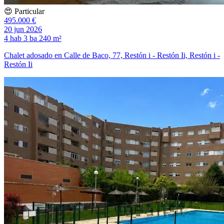
😍 Particular
495.000 €
20 jun 2026
4 hab
3 ba
240 m²
Chalet adosado en Calle de Baco, 77, Restón i - Restón Ii, Restón i -
Restón Ii