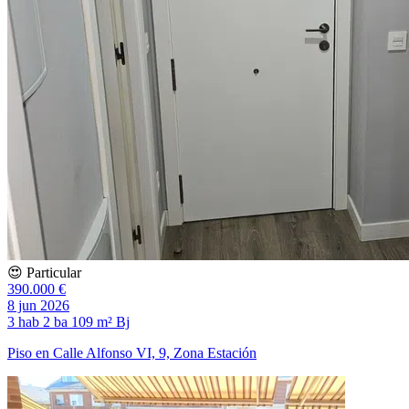
😍 Particular
390.000 €
8 jun 2026
3 hab
2 ba
109 m²
Bj
Piso en Calle Alfonso VI, 9, Zona Estación