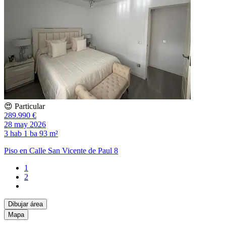
😍 Particular
289.990 €
28 may 2026
3 hab
1 ba
93 m²
Piso en Calle San Vicente de Paul 8
1
2
Dibujar área
Mapa