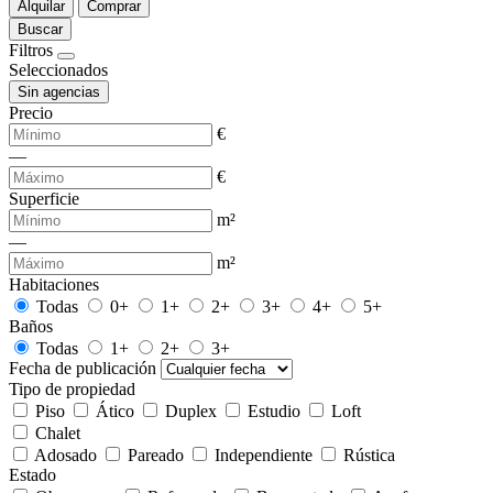
Alquilar
Comprar
Buscar
Filtros
Seleccionados
Sin agencias
Precio
€
—
€
Superficie
m²
—
m²
Habitaciones
Todas
0+
1+
2+
3+
4+
5+
Baños
Todas
1+
2+
3+
Fecha de publicación
Tipo de propiedad
Piso
Ático
Duplex
Estudio
Loft
Chalet
Adosado
Pareado
Independiente
Rústica
Estado