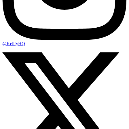
@KelifyHQ