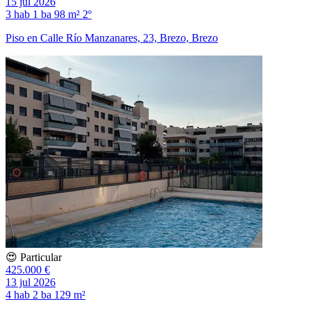
15 jul 2026
3 hab
1 ba
98 m²
2º
Piso en Calle Río Manzanares, 23, Brezo, Brezo
😍 Particular
425.000 €
13 jul 2026
4 hab
2 ba
129 m²