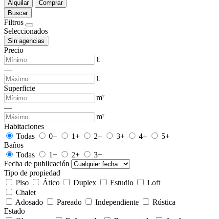
Alquilar
Comprar
Buscar
Filtros
Seleccionados
Sin agencias
Precio
€
—
€
Superficie
m²
—
m²
Habitaciones
Todas
0+
1+
2+
3+
4+
5+
Baños
Todas
1+
2+
3+
Fecha de publicación
Tipo de propiedad
Piso
Ático
Duplex
Estudio
Loft
Chalet
Adosado
Pareado
Independiente
Rústica
Estado