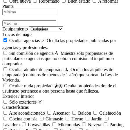
Obra nueva
Reformado
Buen estado
A reformar
Planta
—
Equipamiento
Trucos de magia
Ocultar agencias 🪄
Oculta las propiedades publicadas por
agencias y profesionales.
Sin comisión de agencia 🫰
Muestra solo propiedades de
particulares o agencias que no cobran comisión al inquilino o
comprador.
Ocultar alquiler de temporada 🧹
Oculta los alquileres de
temporada (contratos de menos de 1 año) que sortean la Ley de
Vivienda.
Ocultar nuda propiedad 👵🏼
Oculta propiedades donde el
usufructo pertenece a otra persona hasta que fallezca.
Exterior / Interior
Sólo exteriores 🌞
Características
Aire acondicionado
Ascensor
Balcón
Calefacción
Cocina con isla
Gimnasio
Horno
Jardín
Lavadora
Lavavajillas
Microondas
Nevera
Parking