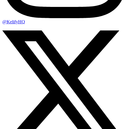
@KelifyHQ