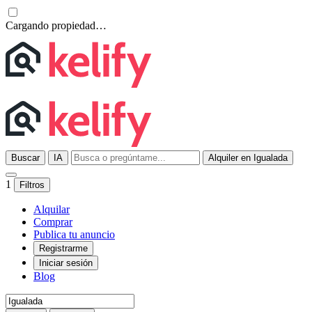
Cargando propiedad…
Buscar
IA
Alquiler en Igualada
1
Filtros
Alquilar
Comprar
Publica tu anuncio
Registrarme
Iniciar sesión
Blog