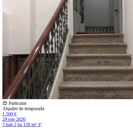
😍 Particular
Alquiler de temporada
1.500 €
29 ene 2026
5 hab
2 ba
120 m²
3º