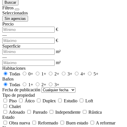
Buscar
Filtros
Seleccionados
Sin agencias
Precio
€
—
€
Superficie
m²
—
m²
Habitaciones
Todas
0+
1+
2+
3+
4+
5+
Baños
Todas
1+
2+
3+
Fecha de publicación
Tipo de propiedad
Piso
Ático
Duplex
Estudio
Loft
Chalet
Adosado
Pareado
Independiente
Rústica
Estado
Obra nueva
Reformado
Buen estado
A reformar