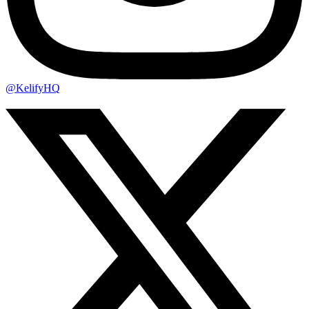
@KelifyHQ