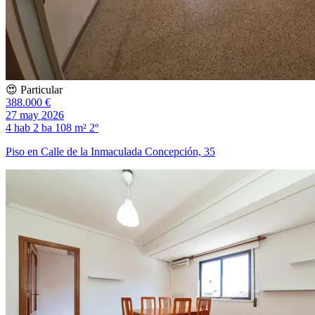
😍 Particular
388.000 €
27 may 2026
4 hab
2 ba
108 m²
2º
Piso en Calle de la Inmaculada Concepción, 35