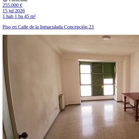
255.000 €
15 jul 2026
1 hab
1 ba
45 m²
Piso en Calle de la Inmaculada Concepción 23