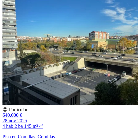
😍 Particular
640.000 €
28 nov 2025
4 hab
2 ba
145 m²
4º
Piso en Comillas, Comillas