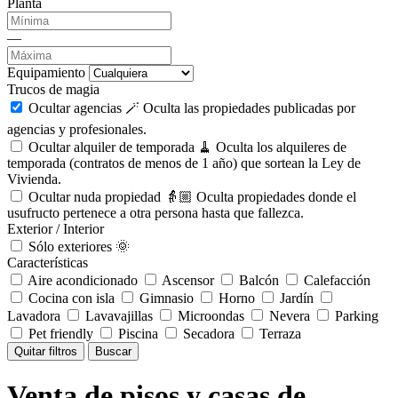
Planta
—
Equipamiento
Trucos de magia
Ocultar agencias 🪄
Oculta las propiedades publicadas por
agencias y profesionales.
Ocultar alquiler de temporada 🧹
Oculta los alquileres de
temporada (contratos de menos de 1 año) que sortean la Ley de
Vivienda.
Ocultar nuda propiedad 👵🏼
Oculta propiedades donde el
usufructo pertenece a otra persona hasta que fallezca.
Exterior / Interior
Sólo exteriores 🌞
Características
Aire acondicionado
Ascensor
Balcón
Calefacción
Cocina con isla
Gimnasio
Horno
Jardín
Lavadora
Lavavajillas
Microondas
Nevera
Parking
Pet friendly
Piscina
Secadora
Terraza
Quitar filtros
Buscar
Venta de pisos y casas de