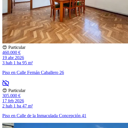
😍 Particular
460.000 €
19 abr 2026
3 hab
1 ba
95 m²
Piso en Calle Fernán Caballero 26
😍 Particular
305.000 €
17 feb 2026
2 hab
1 ba
47 m²
Piso en Calle de la Inmaculada Concepción 41