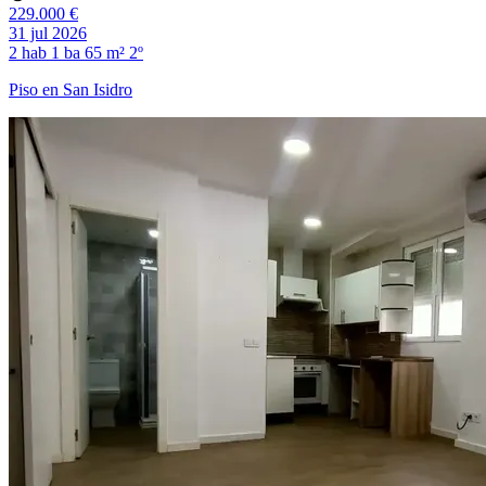
229.000 €
31 jul 2026
2 hab
1 ba
65 m²
2º
Piso en San Isidro