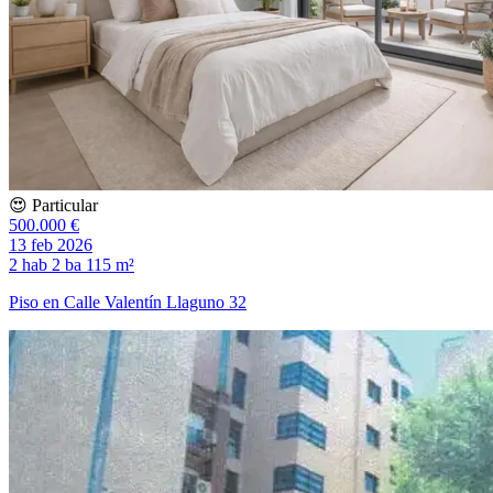
😍 Particular
500.000 €
13 feb 2026
2 hab
2 ba
115 m²
Piso en Calle Valentín Llaguno 32