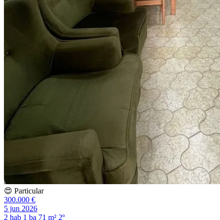
😍 Particular
300.000 €
5 jun 2026
2 hab
1 ba
71 m²
2º