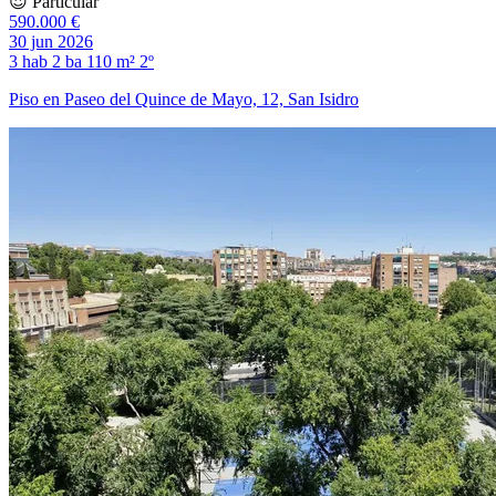
😍 Particular
590.000 €
30 jun 2026
3 hab
2 ba
110 m²
2º
Piso en Paseo del Quince de Mayo, 12, San Isidro