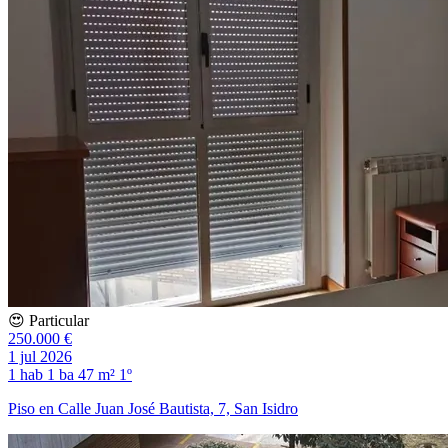
😍 Particular
250.000 €
1 jul 2026
1 hab
1 ba
47 m²
1º
Piso en Calle Juan José Bautista, 7, San Isidro