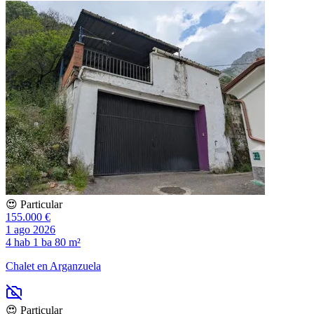
😍 Particular
155.000 €
1 ago 2026
4 hab
1 ba
80 m²
Chalet en Arganzuela
😍 Particular