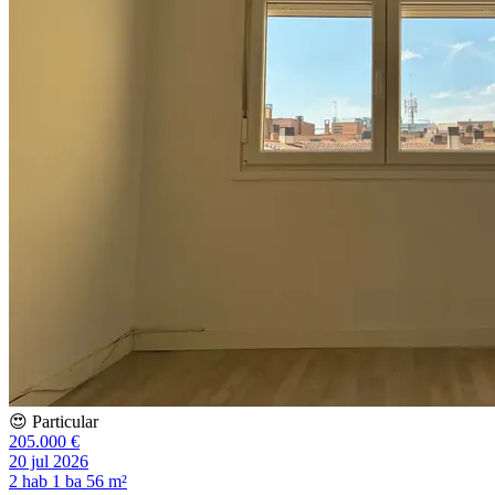
😍 Particular
205.000 €
20 jul 2026
2 hab
1 ba
56 m²