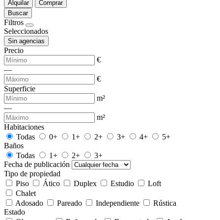
Alquilar
Comprar
Buscar
Filtros
Seleccionados
Sin agencias
Precio
€
—
€
Superficie
m²
—
m²
Habitaciones
Todas
0+
1+
2+
3+
4+
5+
Baños
Todas
1+
2+
3+
Fecha de publicación
Tipo de propiedad
Piso
Ático
Duplex
Estudio
Loft
Chalet
Adosado
Pareado
Independiente
Rústica
Estado