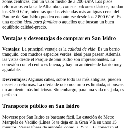
zonas céntricas, con un valor medio de 3.200 €/m². Los pisos
reformados en la calle Alhambra, con sus balcones clásicos, rondan
los 3.500 €/m², mientras que las viviendas más antiguas cerca del
Parque de San Isidro pueden encontrarse desde los 2.800 €/m². Es
una opción
ideal para familias
o aquellos que buscan un buen
equilibrio calidad-precio.
Ventajas y desventajas de comprar en San Isidro
Ventajas:
La principal ventaja es la
calidad de vida
. Es un barrio
tranquilo, con muchos espacios verdes, ideal para pasear. Además,
las vistas desde el Parque de San Isidro son impresionantes. La
conexión con el centro es buena, y hay un ambiente de barrio muy
agradable.
Desventajas:
Algunas calles, sobre todo las más antiguas, pueden
necesitar reformas. La oferta de ocio nocturno es limitada, si buscas
un ambiente más bullicioso. Sin embargo, para una vida relajada, es
perfecto.
Transporte público en San Isidro
Moverse por San Isidro es bastante fácil. La estación de Metro
Marqués de Vadillo (Línea 5) te deja en la Gran Vía en unos 15
minutos. Varias líneas de autobús, como la 25 y 116, conectan el