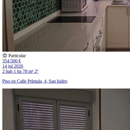
😍 Particular
354.500 €
14 jul 2026
2 hab
1 ba
78 m²
2º
Piso en Calle Prímula, 4, San Isidro