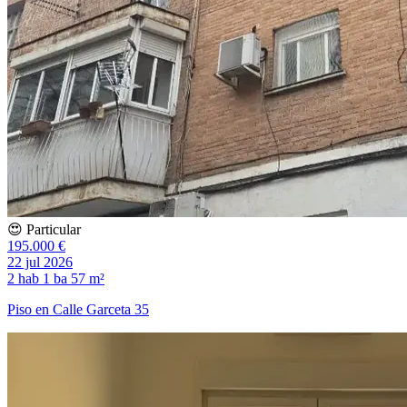
😍 Particular
195.000 €
22 jul 2026
2 hab
1 ba
57 m²
Piso en Calle Garceta 35