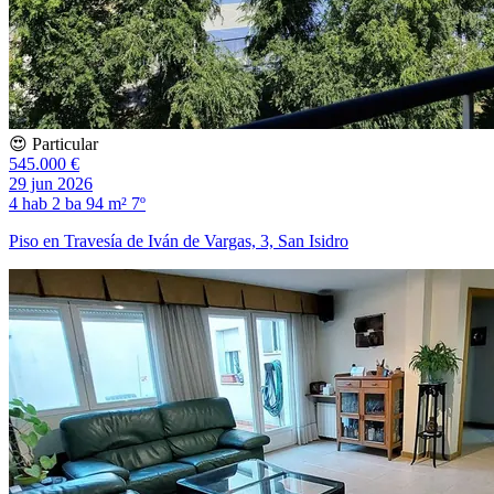
😍 Particular
545.000 €
29 jun 2026
4 hab
2 ba
94 m²
7º
Piso en Travesía de Iván de Vargas, 3, San Isidro