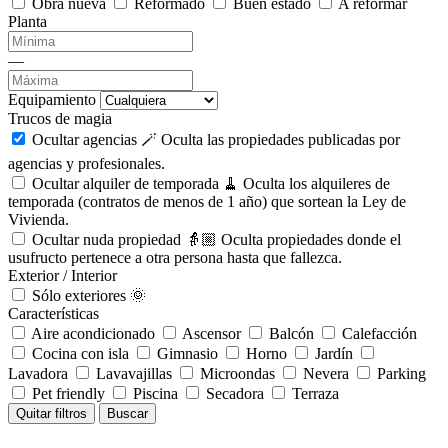
Obra nueva
Reformado
Buen estado
A reformar
Planta
—
Equipamiento
Trucos de magia
Ocultar agencias 🪄
Oculta las propiedades publicadas por
agencias y profesionales.
Ocultar alquiler de temporada 🧹
Oculta los alquileres de
temporada (contratos de menos de 1 año) que sortean la Ley de
Vivienda.
Ocultar nuda propiedad 👵🏼
Oculta propiedades donde el
usufructo pertenece a otra persona hasta que fallezca.
Exterior / Interior
Sólo exteriores 🌞
Características
Aire acondicionado
Ascensor
Balcón
Calefacción
Cocina con isla
Gimnasio
Horno
Jardín
Lavadora
Lavavajillas
Microondas
Nevera
Parking
Pet friendly
Piscina
Secadora
Terraza
Quitar filtros
Buscar