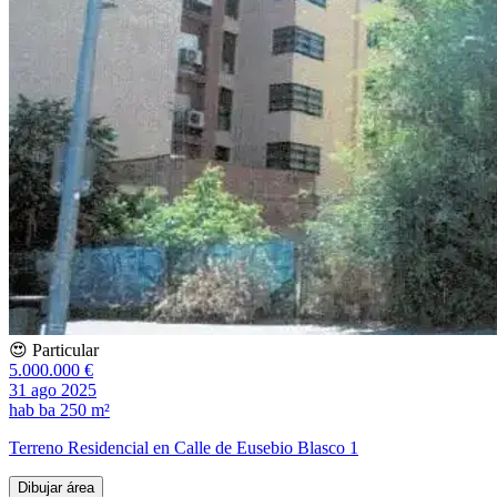
😍 Particular
5.000.000 €
31 ago 2025
hab
ba
250 m²
Terreno Residencial en Calle de Eusebio Blasco 1
Dibujar área