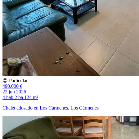
😍 Particular
490.000 €
22 jun 2026
4 hab
2 ba
124 m²
Chalet adosado en Los Cármenes, Los Cármenes