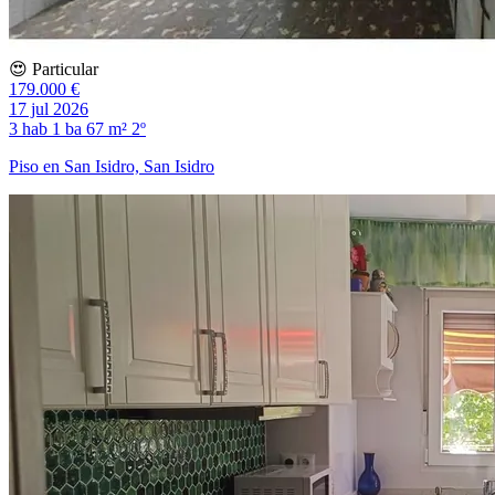
😍 Particular
179.000 €
17 jul 2026
3 hab
1 ba
67 m²
2º
Piso en San Isidro, San Isidro