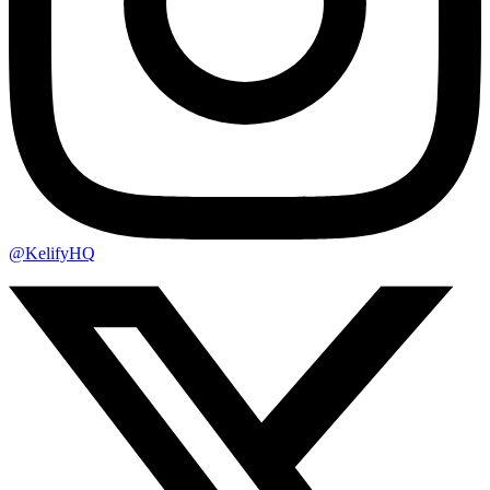
@KelifyHQ