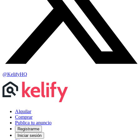
@KelifyHQ
Alquilar
Comprar
Publica tu anuncio
Registrarme
Iniciar sesión