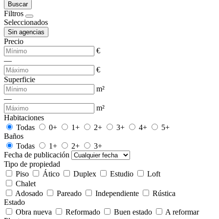
Buscar
Filtros
Seleccionados
Sin agencias
Precio
€
—
€
Superficie
m²
—
m²
Habitaciones
Todas
0+
1+
2+
3+
4+
5+
Baños
Todas
1+
2+
3+
Fecha de publicación
Tipo de propiedad
Piso
Ático
Duplex
Estudio
Loft
Chalet
Adosado
Pareado
Independiente
Rústica
Estado
Obra nueva
Reformado
Buen estado
A reformar