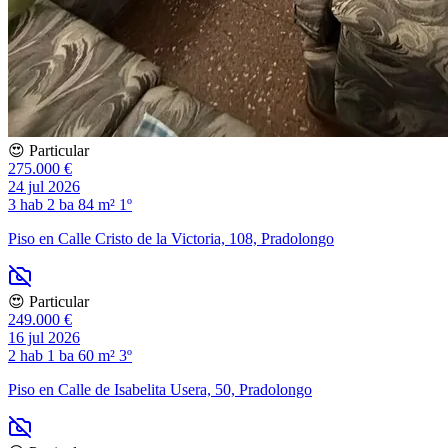
😍 Particular
275.000 €
24 jul 2026
3 hab
2 ba
84 m²
1º
Piso en Calle Cristo de la Victoria, 108, Pradolongo
😍 Particular
249.000 €
16 jul 2026
2 hab
1 ba
60 m²
3º
Piso en Calle de Isabelita Usera, 50, Pradolongo