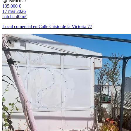
😍 Particular
135.000 €
17 mar 2026
hab
ba
40 m²
Local comercial en Calle Cristo de la Victoria 77