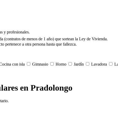
s y profesionales.
da (contratos de menos de 1 año) que sortean la Ley de Vivienda.
to pertenece a otra persona hasta que fallezca.
ocina con isla
Gimnasio
Horno
Jardín
Lavadora
La
ulares en Pradolongo
tario.