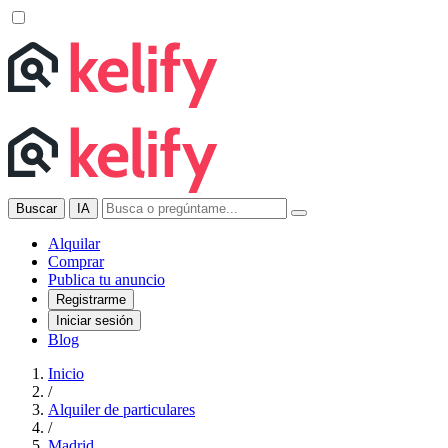
Buscar
IA
Alquilar
Comprar
Publica tu anuncio
Registrarme
Iniciar sesión
Blog
Inicio
/
Alquiler de particulares
/
Madrid