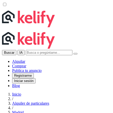
Buscar
IA
Alquilar
Comprar
Publica tu anuncio
Registrarme
Iniciar sesión
Blog
Inicio
/
Alquiler de particulares
/
Madrid