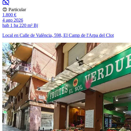
😍 Particular
1.800 €
4 ago 2026
hab
1 ba
220 m²
Bj
Local en Calle de València, 598, El Camp de l'Arpa del Clot