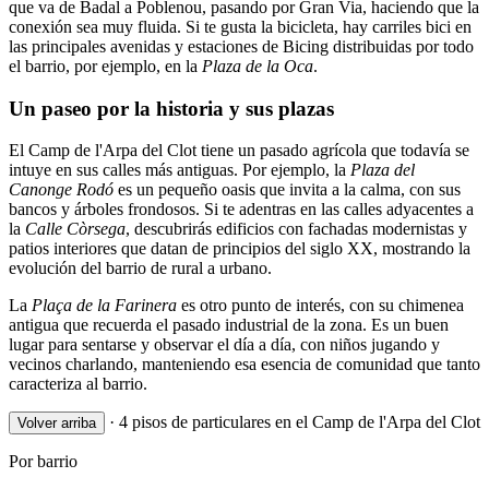
que va de Badal a Poblenou, pasando por Gran Via, haciendo que la
conexión sea muy fluida. Si te gusta la bicicleta, hay carriles bici en
las principales avenidas y estaciones de Bicing distribuidas por todo
el barrio, por ejemplo, en la
Plaza de la Oca
.
Un paseo por la historia y sus plazas
El Camp de l'Arpa del Clot tiene un pasado agrícola que todavía se
intuye en sus calles más antiguas. Por ejemplo, la
Plaza del
Canonge Rodó
es un pequeño oasis que invita a la calma, con sus
bancos y árboles frondosos. Si te adentras en las calles adyacentes a
la
Calle Còrsega
, descubrirás edificios con fachadas modernistas y
patios interiores que datan de principios del siglo XX, mostrando la
evolución del barrio de rural a urbano.
La
Plaça de la Farinera
es otro punto de interés, con su chimenea
antigua que recuerda el pasado industrial de la zona. Es un buen
lugar para sentarse y observar el día a día, con niños jugando y
vecinos charlando, manteniendo esa esencia de comunidad que tanto
caracteriza al barrio.
·
4 pisos de particulares en el Camp de l'Arpa del Clot
Volver arriba
Por barrio