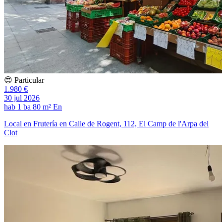
😍 Particular
1.980 €
30 jul 2026
hab
1 ba
80 m²
En
Local en Frutería en Calle de Rogent, 112, El Camp de l'Arpa del
Clot