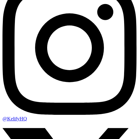
@KelifyHQ