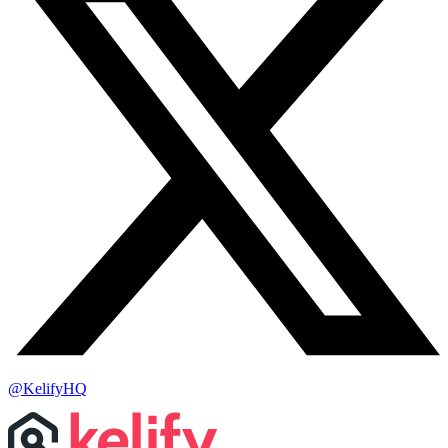
@KelifyHQ