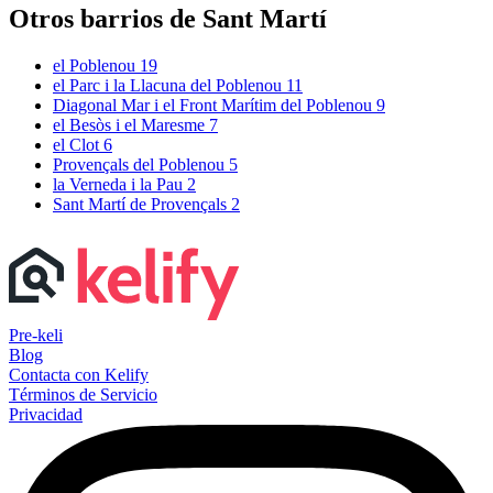
Otros barrios de Sant Martí
el Poblenou
19
el Parc i la Llacuna del Poblenou
11
Diagonal Mar i el Front Marítim del Poblenou
9
el Besòs i el Maresme
7
el Clot
6
Provençals del Poblenou
5
la Verneda i la Pau
2
Sant Martí de Provençals
2
Pre-keli
Blog
Contacta con Kelify
Términos de Servicio
Privacidad