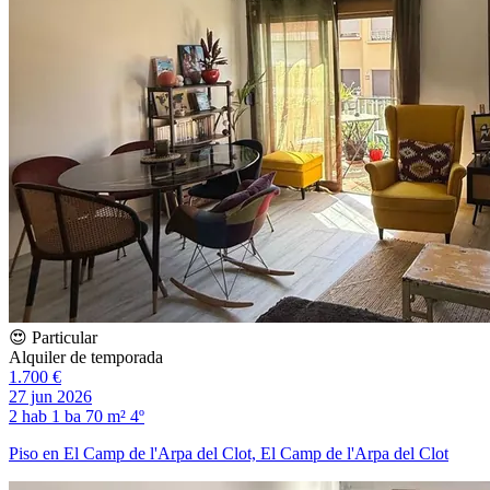
😍 Particular
Alquiler de temporada
1.700 €
27 jun 2026
2 hab
1 ba
70 m²
4º
Piso en El Camp de l'Arpa del Clot, El Camp de l'Arpa del Clot