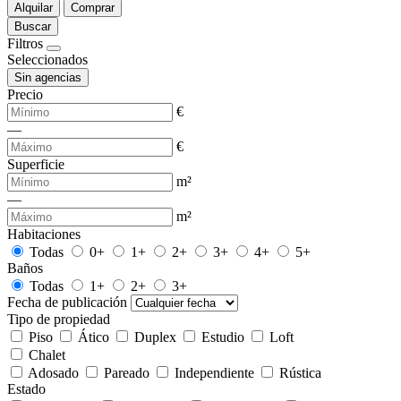
Alquilar
Comprar
Buscar
Filtros
Seleccionados
Sin agencias
Precio
€
—
€
Superficie
m²
—
m²
Habitaciones
Todas
0+
1+
2+
3+
4+
5+
Baños
Todas
1+
2+
3+
Fecha de publicación
Tipo de propiedad
Piso
Ático
Duplex
Estudio
Loft
Chalet
Adosado
Pareado
Independiente
Rústica
Estado