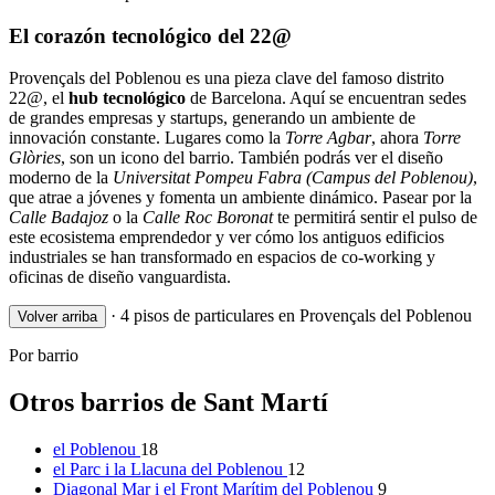
El corazón tecnológico del 22@
Provençals del Poblenou es una pieza clave del famoso distrito
22@, el
hub tecnológico
de Barcelona. Aquí se encuentran sedes
de grandes empresas y startups, generando un ambiente de
innovación constante. Lugares como la
Torre Agbar
, ahora
Torre
Glòries
, son un icono del barrio. También podrás ver el diseño
moderno de la
Universitat Pompeu Fabra (Campus del Poblenou)
,
que atrae a jóvenes y fomenta un ambiente dinámico. Pasear por la
Calle Badajoz
o la
Calle Roc Boronat
te permitirá sentir el pulso de
este ecosistema emprendedor y ver cómo los antiguos edificios
industriales se han transformado en espacios de co-working y
oficinas de diseño vanguardista.
·
4 pisos de particulares en Provençals del Poblenou
Volver arriba
Por barrio
Otros barrios de Sant Martí
el Poblenou
18
el Parc i la Llacuna del Poblenou
12
Diagonal Mar i el Front Marítim del Poblenou
9