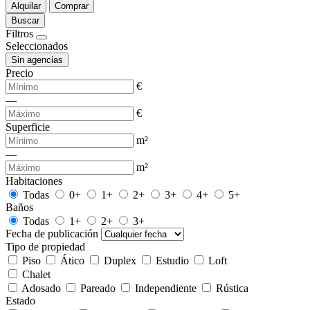
Alquilar
Comprar
Buscar
Filtros
Seleccionados
Sin agencias
Precio
€
—
€
Superficie
m²
—
m²
Habitaciones
Todas
0+
1+
2+
3+
4+
5+
Baños
Todas
1+
2+
3+
Fecha de publicación
Tipo de propiedad
Piso
Ático
Duplex
Estudio
Loft
Chalet
Adosado
Pareado
Independiente
Rústica
Estado