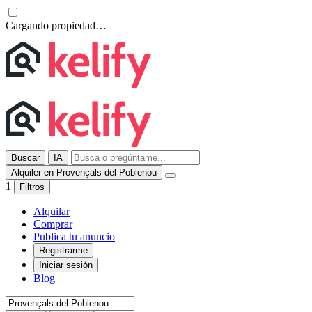
Cargando propiedad…
Buscar
IA
Alquiler en Provençals del Poblenou
1
Filtros
Alquilar
Comprar
Publica tu anuncio
Registrarme
Iniciar sesión
Blog