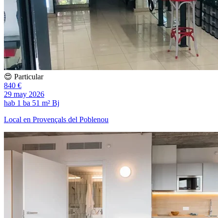
😍 Particular
840 €
29 may 2026
hab
1 ba
51 m²
Bj
Local en Provençals del Poblenou