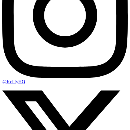
@KelifyHQ