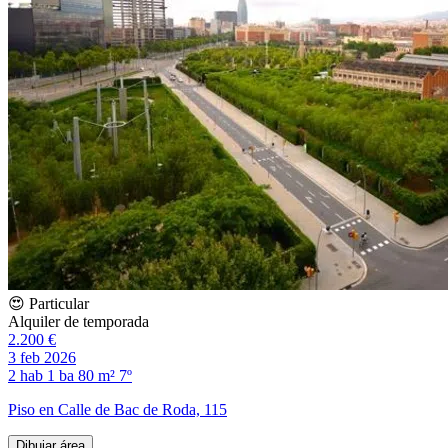
😍 Particular
Alquiler de temporada
2.200 €
3 feb 2026
2 hab
1 ba
80 m²
7º
Piso en Calle de Bac de Roda, 115
Dibujar área