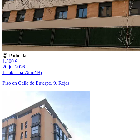
😍 Particular
1.300 €
20 jul 2026
1 hab
1 ba
76 m²
Bj
Piso en Calle de Euterpe, 9, Rejas