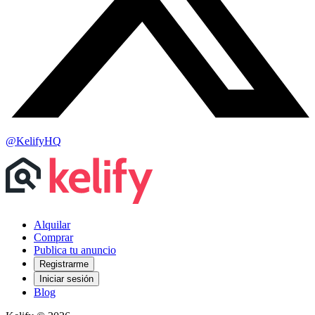
@KelifyHQ
Alquilar
Comprar
Publica tu anuncio
Registrarme
Iniciar sesión
Blog