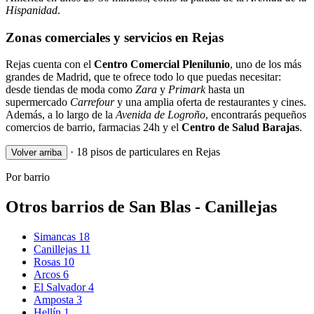
Hispanidad
.
Zonas comerciales y servicios en Rejas
Rejas cuenta con el
Centro Comercial Plenilunio
, uno de los más
grandes de Madrid, que te ofrece todo lo que puedas necesitar:
desde tiendas de moda como
Zara
y
Primark
hasta un
supermercado
Carrefour
y una amplia oferta de restaurantes y cines.
Además, a lo largo de la
Avenida de Logroño
, encontrarás pequeños
comercios de barrio, farmacias 24h y el
Centro de Salud Barajas
.
·
18 pisos de particulares en Rejas
Volver arriba
Por barrio
Otros barrios de San Blas - Canillejas
Simancas
18
Canillejas
11
Rosas
10
Arcos
6
El Salvador
4
Amposta
3
Hellín
1