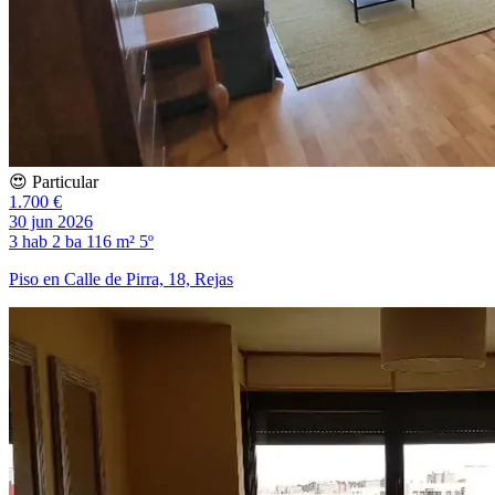
😍 Particular
1.700 €
30 jun 2026
3 hab
2 ba
116 m²
5º
Piso en Calle de Pirra, 18, Rejas