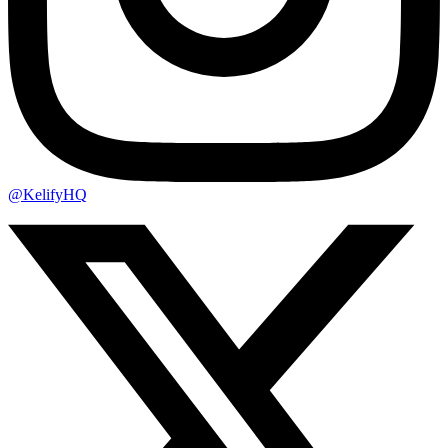
@KelifyHQ