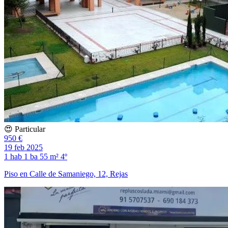
😍 Particular
950 €
19 feb 2025
1 hab
1 ba
55 m²
4º
Piso en Calle de Samaniego, 12, Rejas