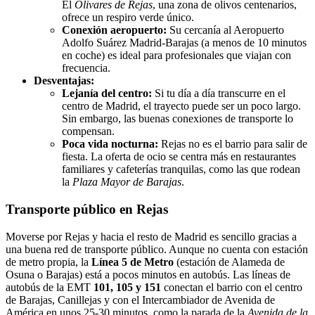
El
Olivares de Rejas
, una zona de olivos centenarios,
ofrece un respiro verde único.
Conexión aeropuerto:
Su cercanía al Aeropuerto
Adolfo Suárez Madrid-Barajas (a menos de 10 minutos
en coche) es ideal para profesionales que viajan con
frecuencia.
Desventajas:
Lejanía del centro:
Si tu día a día transcurre en el
centro de Madrid, el trayecto puede ser un poco largo.
Sin embargo, las buenas conexiones de transporte lo
compensan.
Poca vida nocturna:
Rejas no es el barrio para salir de
fiesta. La oferta de ocio se centra más en restaurantes
familiares y cafeterías tranquilas, como las que rodean
la
Plaza Mayor de Barajas
.
Transporte público en Rejas
Moverse por Rejas y hacia el resto de Madrid es sencillo gracias a
una buena red de transporte público. Aunque no cuenta con estación
de metro propia, la
Línea 5 de Metro
(estación de Alameda de
Osuna o Barajas) está a pocos minutos en autobús. Las líneas de
autobús de la EMT
101, 105 y 151
conectan el barrio con el centro
de Barajas, Canillejas y con el Intercambiador de Avenida de
América en unos 25-30 minutos, como la parada de la
Avenida de la