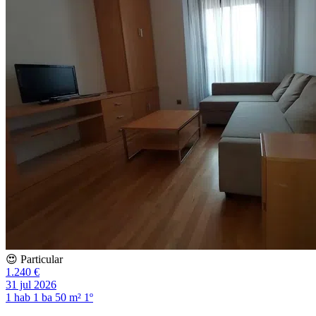
😍 Particular
1.240 €
31 jul 2026
1 hab
1 ba
50 m²
1º