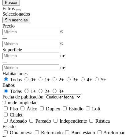
Buscar
Filtros
Seleccionados
Sin agencias
Precio
€
—
€
Superficie
m²
—
m²
Habitaciones
Todas
0+
1+
2+
3+
4+
5+
Baños
Todas
1+
2+
3+
Fecha de publicación
Tipo de propiedad
Piso
Ático
Duplex
Estudio
Loft
Chalet
Adosado
Pareado
Independiente
Rústica
Estado
Obra nueva
Reformado
Buen estado
A reformar