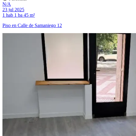
N/A
23 jul 2025
1 hab
1 ba
45 m²
Piso en Calle de Samaniego 12