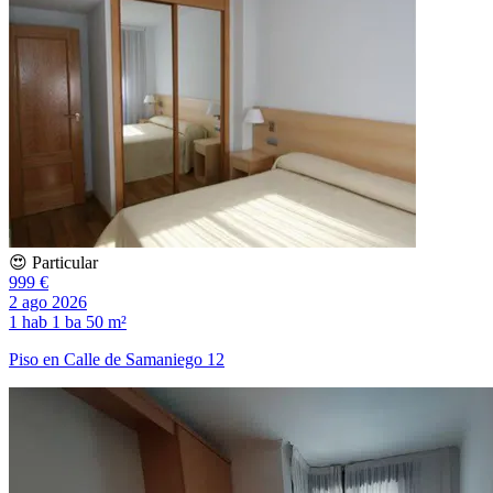
😍 Particular
999 €
2 ago 2026
1 hab
1 ba
50 m²
Piso en Calle de Samaniego 12