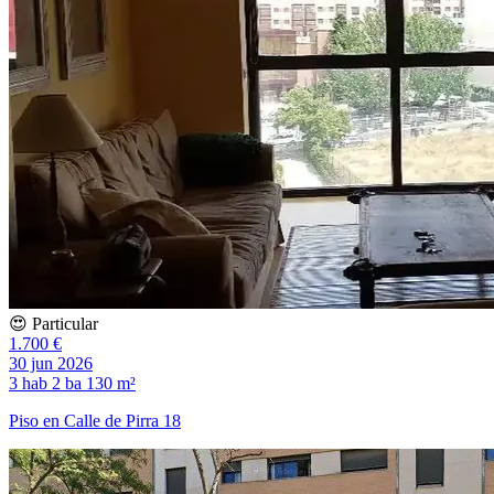
😍 Particular
1.700 €
30 jun 2026
3 hab
2 ba
130 m²
Piso en Calle de Pirra 18