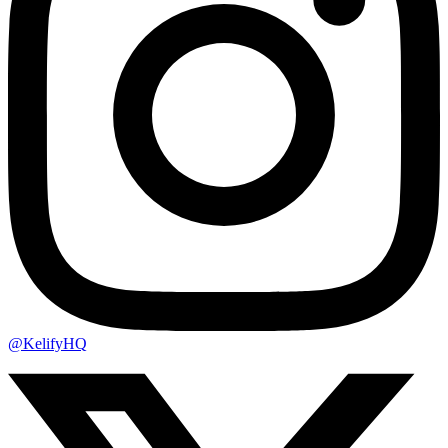
@KelifyHQ