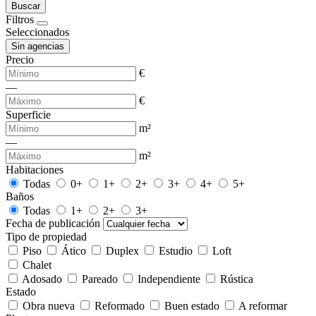
Buscar
Filtros
Seleccionados
Sin agencias
Precio
€
—
€
Superficie
m²
—
m²
Habitaciones
Todas
0+
1+
2+
3+
4+
5+
Baños
Todas
1+
2+
3+
Fecha de publicación
Tipo de propiedad
Piso
Ático
Duplex
Estudio
Loft
Chalet
Adosado
Pareado
Independiente
Rústica
Estado
Obra nueva
Reformado
Buen estado
A reformar