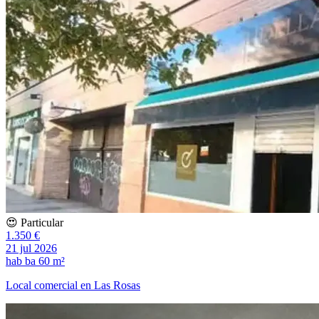
😍 Particular
1.350 €
21 jul 2026
hab
ba
60 m²
Local comercial en Las Rosas