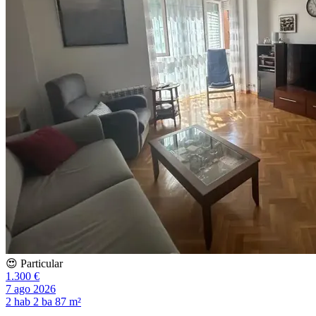
😍 Particular
1.300 €
7 ago 2026
2 hab
2 ba
87 m²