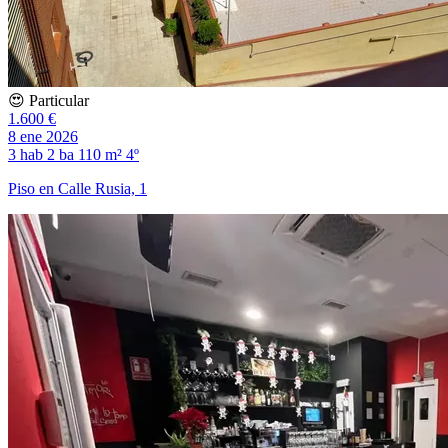
😍 Particular
1.600 €
8 ene 2026
3 hab
2 ba
110 m²
4º
Piso en Calle Rusia, 1