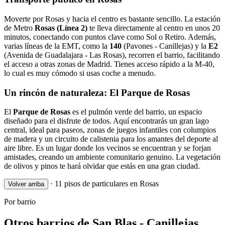
Moverte por Rosas y hacia el centro es bastante sencillo. La estación
de Metro
Rosas (Línea 2)
te lleva directamente al centro en unos 20
minutos, conectando con puntos clave como Sol o Retiro. Además,
varias líneas de la EMT, como la
140
(Pavones - Canillejas) y la
E2
(Avenida de Guadalajara - Las Rosas), recorren el barrio, facilitando
el acceso a otras zonas de Madrid. Tienes acceso rápido a la M-40,
lo cual es muy cómodo si usas coche a menudo.
Un rincón de naturaleza: El Parque de Rosas
El
Parque de Rosas
es el pulmón verde del barrio, un espacio
diseñado para el disfrute de todos. Aquí encontrarás un gran lago
central, ideal para paseos, zonas de juegos infantiles con columpios
de madera y un circuito de calistenia para los amantes del deporte al
aire libre. Es un lugar donde los vecinos se encuentran y se forjan
amistades, creando un ambiente comunitario genuino. La vegetación
de olivos y pinos te hará olvidar que estás en una gran ciudad.
·
11 pisos de particulares en Rosas
Volver arriba
Por barrio
Otros barrios de San Blas - Canillejas