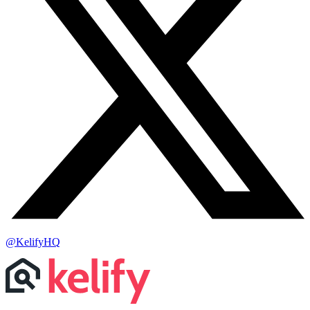
@KelifyHQ