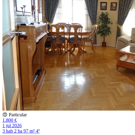
😍 Particular
1.800 €
1 jul 2026
3 hab
2 ba
97 m²
4º