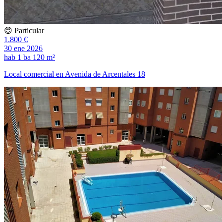
😍 Particular
1.800 €
30 ene 2026
hab
1 ba
120 m²
Local comercial en Avenida de Arcentales 18