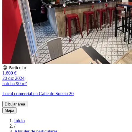
😍 Particular
1.600 €
20 dic 2024
hab
ba
90 m²
Local comercial en Calle de Suecia 20
Dibujar área
Mapa
Inicio
/
Alquiler de particulares