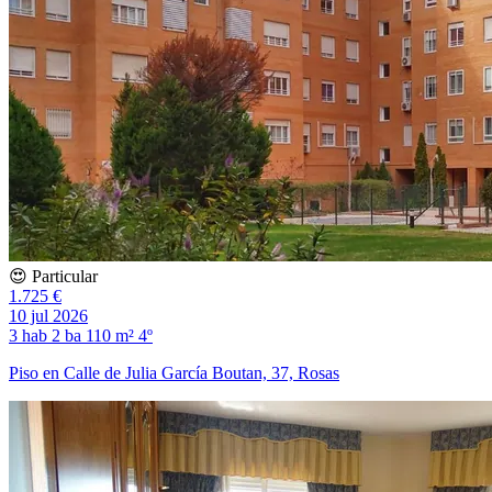
😍 Particular
1.725 €
10 jul 2026
3 hab
2 ba
110 m²
4º
Piso en Calle de Julia García Boutan, 37, Rosas