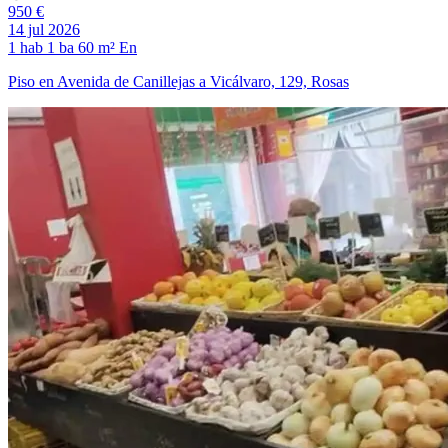
950 €
14 jul 2026
1 hab
1 ba
60 m²
En
Piso en Avenida de Canillejas a Vicálvaro, 129, Rosas