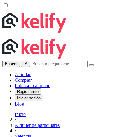
Buscar
IA
Alquilar
Comprar
Publica tu anuncio
Registrarme
Iniciar sesión
Blog
Inicio
/
Alquiler de particulares
/
València