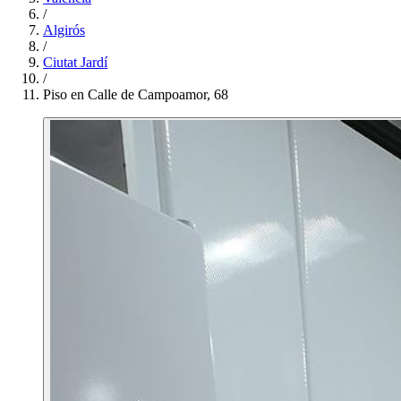
/
Algirós
/
Ciutat Jardí
/
Piso en Calle de Campoamor, 68