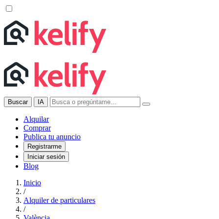
Buscar
IA
Alquilar
Comprar
Publica tu anuncio
Registrarme
Iniciar sesión
Blog
Inicio
/
Alquiler de particulares
/
València