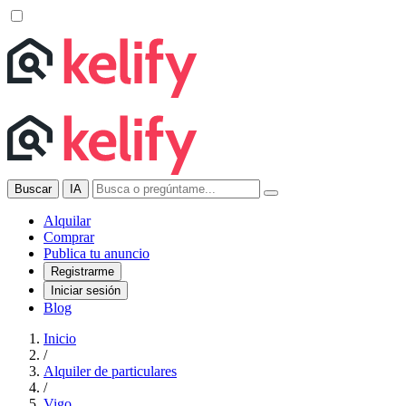
Buscar
IA
Alquilar
Comprar
Publica tu anuncio
Registrarme
Iniciar sesión
Blog
Inicio
/
Alquiler de particulares
/
Vigo