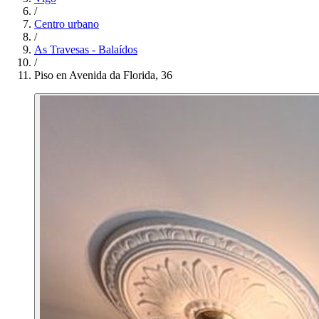
/
Centro urbano
/
As Travesas - Balaídos
/
Piso en Avenida da Florida, 36